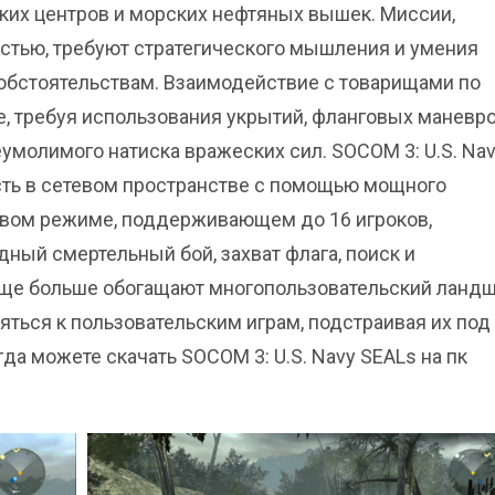
их центров и морских нефтяных вышек. Миссии,
тью, требуют стратегического мышления и умения
обстоятельствам. Взаимодействие с товарищами по
, требуя использования укрытий, фланговых маневро
молимого натиска вражеских сил. SOCOM 3: U.S. Na
ть в сетевом пространстве с помощью мощного
евом режиме, поддерживающем до 16 игроков,
ный смертельный бой, захват флага, поиск и
еще больше обогащают многопользовательский ландш
яться к пользовательским играм, подстраивая их под
гда можете скачать SOCOM 3: U.S. Navy SEALs на пк