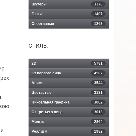
Шутеры
3370
Гонки
1407
Спортивные
1263
СТИЛЬ:
2D
5781
ир
От первого лица
4507
ырех
Аниме
3544
,
Цветастые
3131
л
Пиксельная графика
3062
свою
От третьего лица
3013
Милые
2864
 и
Реализм
1982