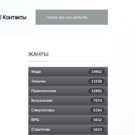
Контакты
ЖАНРЫ
Инди
14902
Экшены
13158
Приключения
12882
Казуальная
7074
Симуляторы
6194
RPG
5632
Стратегии
5623