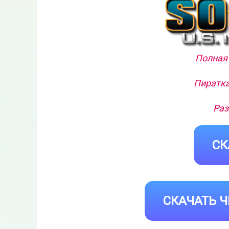
Полная 
Пиратка
Раз
СК
СКАЧАТЬ Ч