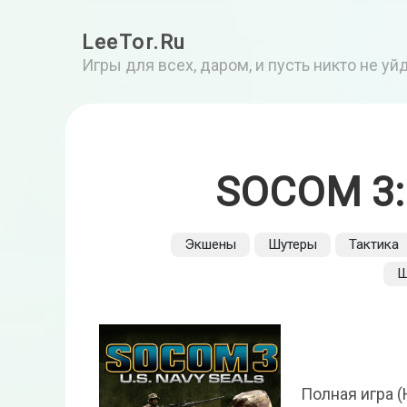
LeeTor.Ru
Игры для всех, даром, и пусть никто не у
SOCOM 3:
Экшены
Шутеры
Тактика
Ш
Полная игра (