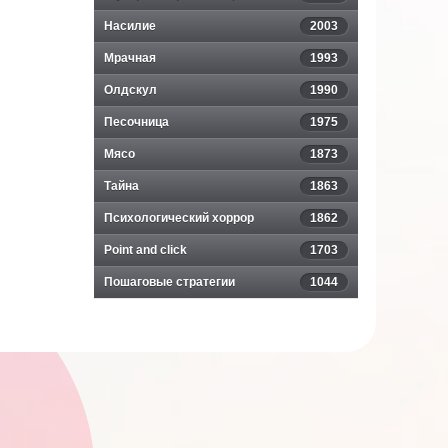
Насилие
2003
Мрачная
1993
Олдскул
1990
Песочница
1975
Мясо
1873
Тайна
1863
Психологический хоррор
1862
Point and click
1703
Пошаговые стратегии
1044