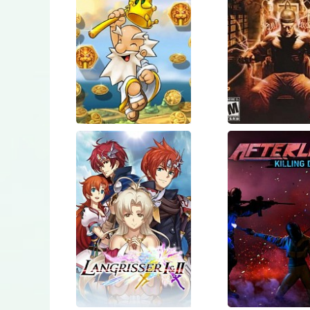
Talismania
The
Deluxe
Sufferi