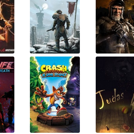
Savage
Stronghol
ng
Lands
Gold