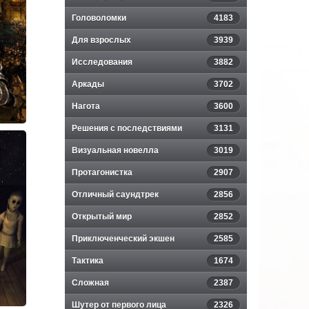
Головоломки
4183
Для взрослых
3939
Исследования
3882
Аркады
3702
Нагота
3600
Решения с последствиями
3131
Визуальная новелла
3019
Протагонистка
2907
Отличный саундтрек
2856
d 3
Открытый мир
2852
Приключенческий экшен
2585
Тактика
1674
Сложная
2387
Шутер от первого лица
2326