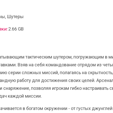
ы, Шутеры
зки:
2.66 GB
хватывающим тактическим шутером, погружающим в м
тавками. Взяв на себя командование отрядом из чет
ению серии сложных миссий, полагаясь на скрытность
андную работу для достижения своих целей. Арсена
и снаряжение, позволяя игрокам гибко настраивать 
дач каждой миссии.
чивается в богатом окружении - от густых джунглей