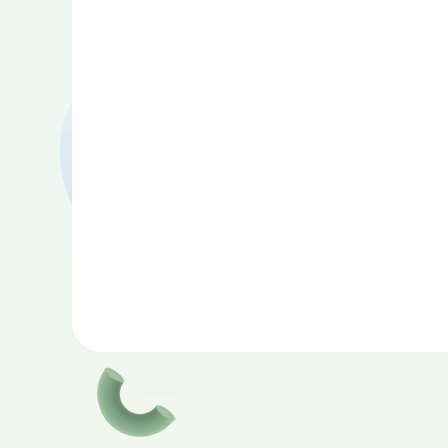
Langrisser 1
AFTERLI
and 2
KILLIN
DEAT