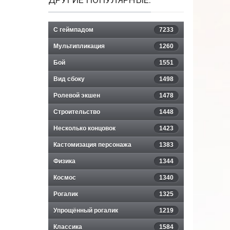
С геймпадом
7233
Мультипликация
1260
Бой
1551
Вид сбоку
1498
Ролевой экшен
1478
Строительство
1448
Несколько концовок
1423
Кастомизация персонажа
1383
Физика
1344
Космос
1340
Рогалик
1325
Упрощённый рогалик
1219
Классика
1584