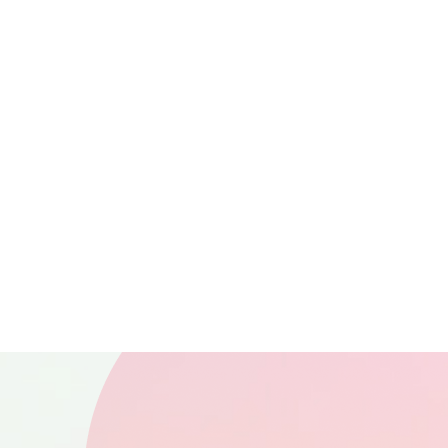
FE:
Crash
Judas
G
Bandicoot N.
H
Sane Trilogy