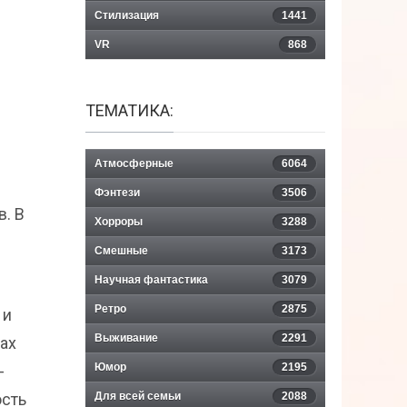
Стилизация
1441
VR
868
ТЕМАТИКА:
Атмосферные
6064
Фэнтези
3506
. В
Хорроры
3288
Смешные
3173
Научная фантастика
3079
Ретро
2875
 и
Выживание
2291
тах
Юмор
2195
-
ость
Для всей семьи
2088