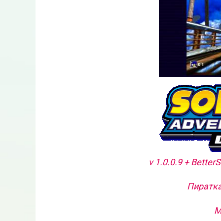
v 1.0.0.9 + Bette
Пиратка
М