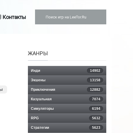
Контакты
ЖАНРЫ
Инди
14902
Экшены
13158
ы
Приключения
12882
Казуальная
7074
Симуляторы
6194
RPG
5632
Стратегии
5623