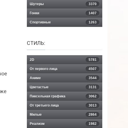
Шутеры
3370
Гонки
1407
Спортивные
1263
СТИЛЬ:
2D
5781
От первого лица
4507
ное
Аниме
3544
Цветастые
3131
кже
Пиксельная графика
3062
От третьего лица
3013
Милые
2864
Реализм
1982