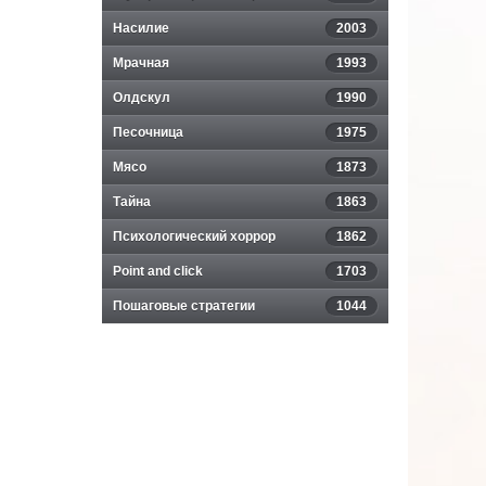
Насилие
2003
Мрачная
1993
Олдскул
1990
Песочница
1975
Мясо
1873
Тайна
1863
Психологический хоррор
1862
Point and click
1703
Пошаговые стратегии
1044