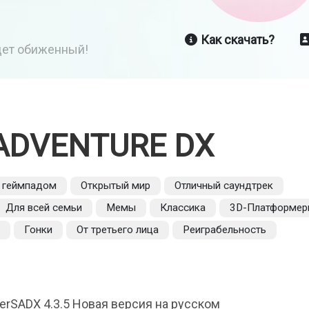
Как скачать?
йдет обиженный!
ADVENTURE DX
 геймпадом
Открытый мир
Отличный саундтрек
Для всей семьи
Мемы
Классика
3D-Платформер
о
Гонки
От третьего лица
Реиграбельность
etterSADX 4.3.5 Новая версия на русском