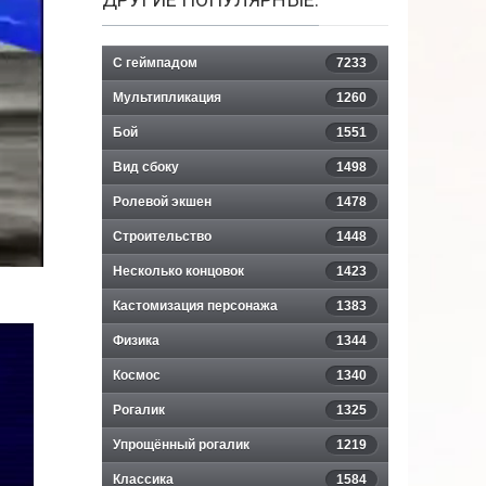
С геймпадом
7233
Мультипликация
1260
Бой
1551
Вид сбоку
1498
Ролевой экшен
1478
Строительство
1448
Несколько концовок
1423
Кастомизация персонажа
1383
Физика
1344
Космос
1340
Рогалик
1325
Упрощённый рогалик
1219
Классика
1584