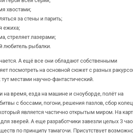
ый герой всей серии;
мя хвостами;
яться за стены и парить;
я ежиха;
ма, стреляет лазерами;
й любитель рыбалки.
ичается. А ещё все они обладают собственными
ет посмотреть на основной сюжет с разных ракурсов
ж тут местами научно-фантастический.
 на время, езда на машине и сноуборде, полёт на
битвы с боссами, погони, решения пазлов, сбор колец
, который является частично открытым миром. На кар
для зверей. А еще разработчики завезли целых 3 чао
ществ по принципу тамагочи. Присутствует возможн