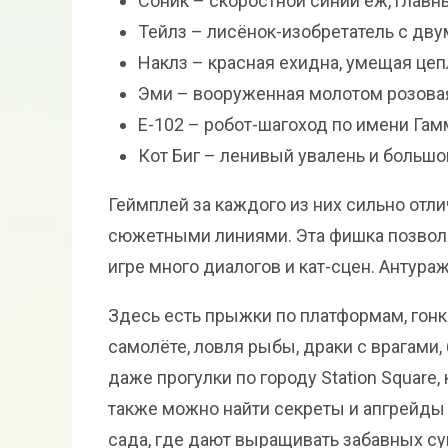
Соник – скоростной синий ёж, главн
Тейлз – лисёнок-изобретатель с дву
Наклз – красная ехидна, умещая цепл
Эми – вооруженная молотом розова
Е-102 – робот-шагоход по имени Гам
Кот Биг – ленивый увалень и большо
Геймплей за каждого из них сильно отл
сюжетными линиями. Эта фишка позволя
игре много диалогов и кат-сцен. Антура
Здесь есть прыжки по платформам, гонки
самолёте, ловля рыбы, драки с врагами, 
даже прогулки по городу Station Square
также можно найти секреты и апгрейды 
сада, где дают выращивать забавных су