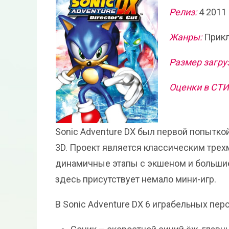
Релиз:
4 2011
Жанры:
Прикл
Размер загру
Оценки в СТ
Sonic Adventure DX был первой попытко
3D. Проект является классическим тре
динамичные этапы с экшеном и большие
здесь присутствует немало мини-игр.
В Sonic Adventure DX 6 играбельных пер