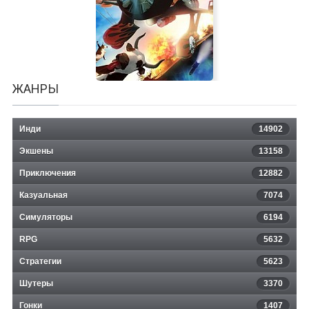
Viking Squad
ЖАНРЫ
Инди
14902
Экшены
13158
Приключения
12882
Казуальная
Wing Breakers
7074
Симуляторы
6194
RPG
5632
Стратегии
5623
Шутеры
3370
Гонки
1407