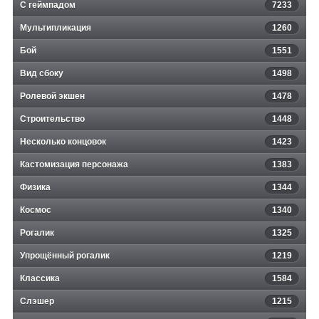
С геймпадом
7233
Мультипликация
1260
Бой
1551
Вид сбоку
1498
Ролевой экшен
1478
Строительство
1448
Несколько концовок
1423
Кастомизация персонажа
1383
Физика
1344
Космос
1340
Рогалик
1325
Упрощённый рогалик
1219
Классика
1584
Слэшер
1215