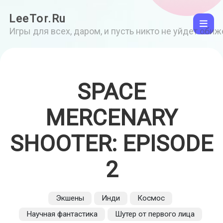
LeeTor.Ru
Игры для всех, даром, и пусть никто не уйдет оби
SPACE
MERCENARY
SHOOTER: EPISODE
2
Экшены
Инди
Космос
Научная фантастика
Шутер от первого лица