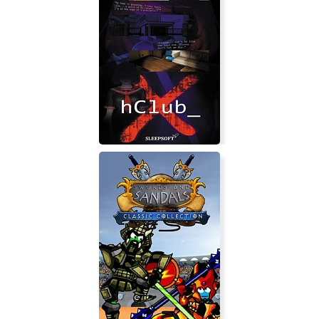
Scrabdackle
hClub