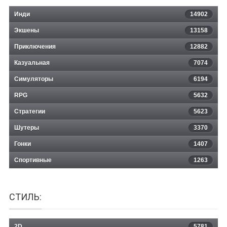
Инди
14902
Экшены
13158
Professor Fizzwizzle and the Molten
Приключения
12882
Казуальная
Mystery
7074
Симуляторы
6194
RPG
5632
Стратегии
5623
Шутеры
3370
Гонки
1407
Спортивные
1263
СТИЛЬ:
2D
5781