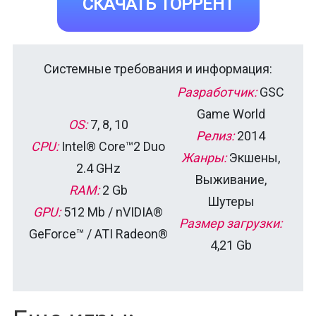
СКАЧАТЬ ТОРРЕНТ
Системные требования и информация:
Разработчик:
GSC
Game World
OS:
7, 8, 10
Релиз:
2014
CPU:
Intel® Core™2 Duo
Жанры:
Экшены,
2.4 GHz
Выживание,
RAM:
2 Gb
Шутеры
GPU:
512 Mb / nVIDIA®
Размер загрузки:
GeForce™ / ATI Radeon®
4,21 Gb