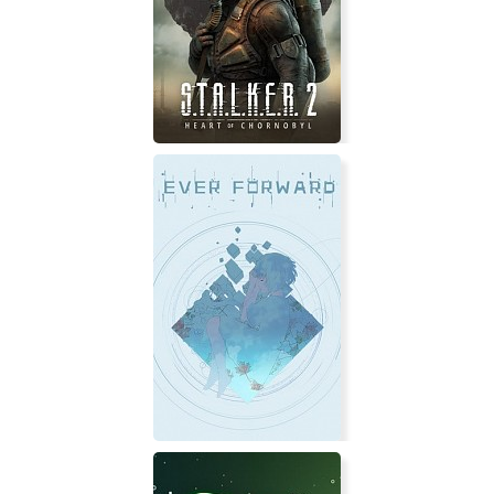
Aquarium Designer
S.T.A.L.K.E.R. 2: Heart of Chornobyl