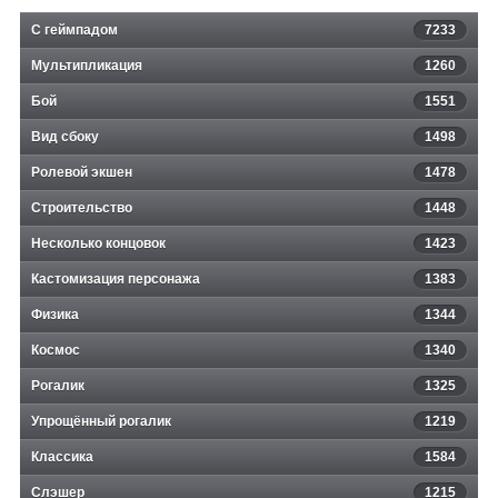
С геймпадом
7233
Мультипликация
1260
Бой
1551
Вид сбоку
1498
Ролевой экшен
1478
Строительство
1448
Несколько концовок
1423
Кастомизация персонажа
1383
Физика
1344
Космос
1340
Рогалик
1325
Упрощённый рогалик
1219
Классика
1584
Слэшер
1215