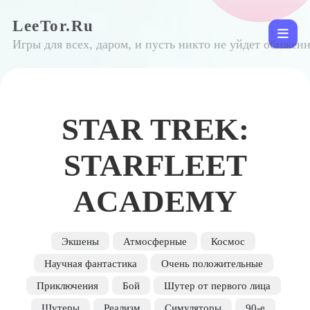
LeeTor.Ru
Игры для всех, даром, и пусть никто не уйдет обижен
STAR TREK:
STARFLEET
ACADEMY
Экшены
Атмосферные
Космос
Научная фантастика
Очень положительные
Приключения
Бой
Шутер от первого лица
Шутеры
Реализм
Симуляторы
90-е