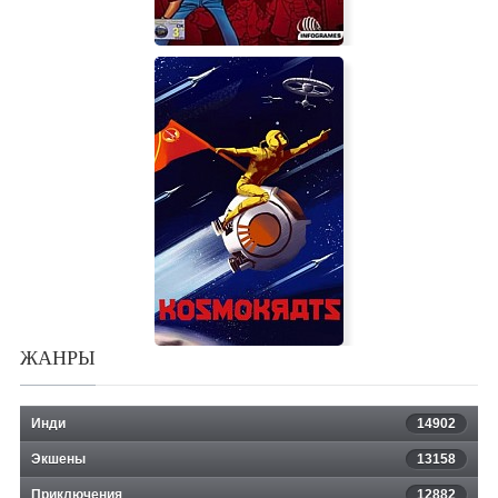
Lucky Luke: Western Fever
ЖАНРЫ
Инди
14902
Экшены
13158
Приключения
12882