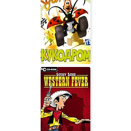
Broll
Hugo: Bukkazoom! (Кузя: Жукодром)