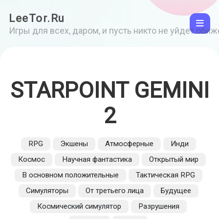
LeeTor.Ru
Игры для всех, даром, и пусть никто не уйдет оби
STARPOINT GEMINI
2
RPG
Экшены
Атмосферные
Инди
Космос
Научная фантастика
Открытый мир
В основном положительные
Тактическая RPG
Симуляторы
От третьего лица
Будущее
Космический симулятор
Разрушения