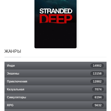
Weekend Lollygagging
ЖАНРЫ
Инди
14902
Экшены
13158
Приключения
12882
Казуальная
Stranded Deep
7074
Симуляторы
6194
RPG
5632