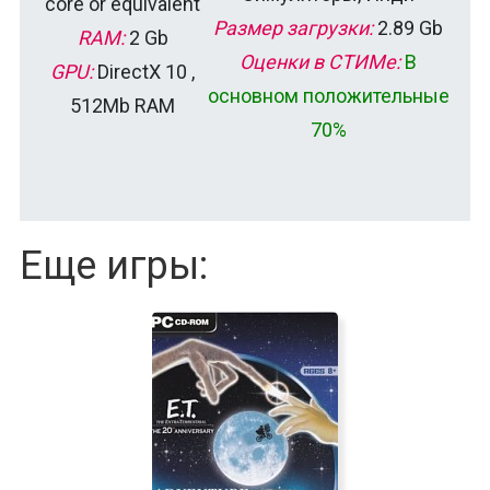
core or equivalent
Размер загрузки:
2.89 Gb
RAM:
2 Gb
Оценки в СТИМе:
В
GPU:
DirectX 10 ,
основном положительные
512Mb RAM
70%
Еще игры: