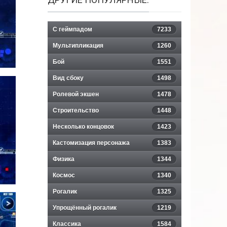
С геймпадом
7233
Мультипликация
1260
Бой
1551
Вид сбоку
1498
Ролевой экшен
1478
Строительство
1448
Несколько концовок
1423
Кастомизация персонажа
1383
Физика
1344
Космос
1340
Рогалик
1325
Упрощённый рогалик
1219
Классика
1584