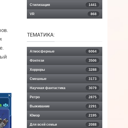
Стилизация
1441
VR
868
ров.
ТЕМАТИКА:
и
е.
Атмосферные
6064
дый
Фэнтези
3506
Хорроры
3288
Смешные
3173
Научная фантастика
3079
Ретро
2875
Выживание
2291
Юмор
2195
Для всей семьи
2088