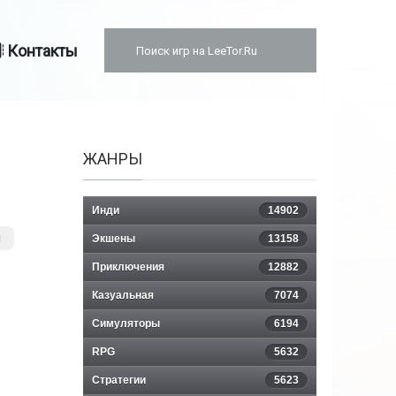
Контакты
ЖАНРЫ
Инди
14902
я
Экшены
13158
Приключения
12882
Казуальная
7074
Симуляторы
6194
RPG
5632
Стратегии
5623