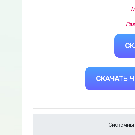
М
Раз
СК
СКАЧАТЬ Ч
Системные