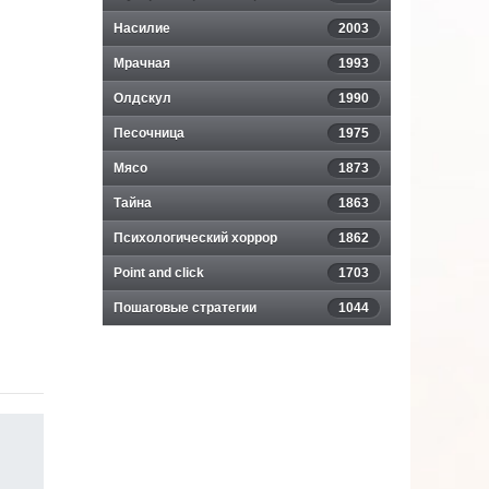
Насилие
2003
Мрачная
1993
Олдскул
1990
Песочница
1975
Мясо
1873
Тайна
1863
Психологический хоррор
1862
Point and click
1703
Пошаговые стратегии
1044