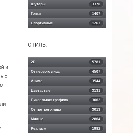
Шутеры
3370
Гонки
1407
Спортивные
1263
СТИЛЬ:
2D
5781
ой и
От первого лица
4507
ь с
Аниме
3544
ом
Цветастые
3131
Пиксельная графика
3062
или
От третьего лица
3013
Милые
2864
е
Реализм
1982