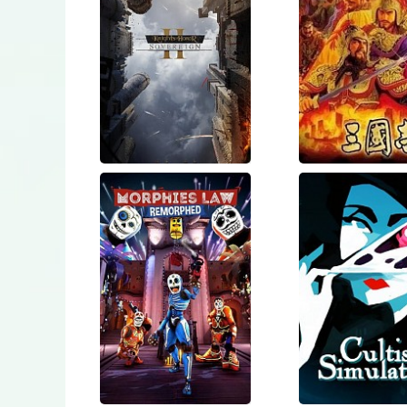
Knights of
Romance
Honor 2:
the Thr
Sovereign
Kingdoms