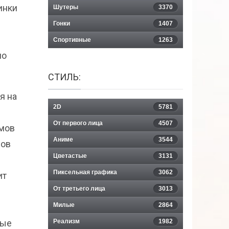
инки
Шутеры
3370
Гонки
1407
Спортивные
1263
но
СТИЛЬ:
я на
2D
5781
От первого лица
4507
имов
Аниме
3544
сов
Цветастые
3131
Пиксельная графика
3062
ит
От третьего лица
3013
Милые
2864
вые
Реализм
1982