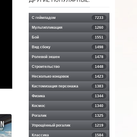
С геймпадом
7233
Мультипликация
1260
Бой
1551
Вид сбоку
1498
Ролевой экшен
1478
Строительство
1448
Несколько концовок
1423
Кастомизация персонажа
1383
Физика
1344
Космос
1340
Рогалик
1325
Упрощённый рогалик
1219
Классика
1584