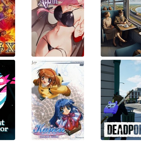
 of
Lust Grimm
Russian
ee
Train Tri
 10