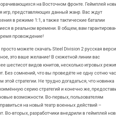
ворачивающихся на Восточном фронте. Геймплей нов
я игр, представляющих данный жанр. Вас ждут
ния в режиме 1:1, а также тактические баталии
еся в реальном времени. В общем, вам гарантирова
время провождение!
 просто можете скачать Steel Division 2 русская верси
ное, это ваше желание! В сюжетной линии вас
ее шестисот видов юнитов, несколько игровых реж
рт. Без сомнений, что вы проведёте не одну сотню ча
 этой стратегии. Не трудно догадаться, что новинка
оимённую серию стратегий и конечно же, предостав
новые возможности. Во-первых, пользователям
тправиться на новый театр военных действий –
т. Во-вторых, разработчики внедрили в геймплей но