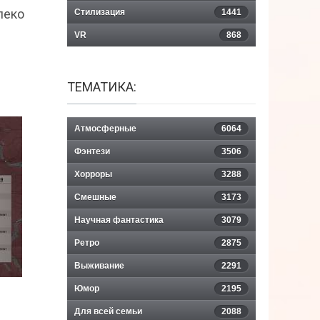
леко
Стилизация
1441
VR
868
ТЕМАТИКА:
Атмосферные
6064
Фэнтези
3506
Хорроры
3288
Смешные
3173
Научная фантастика
3079
Ретро
2875
Выживание
2291
Юмор
2195
Для всей семьи
2088