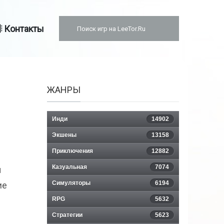
Контакты
ЖАНРЫ
Инди
14902
Экшены
13158
Приключения
12882
Казуальная
7074
ы
Симуляторы
6194
ие
RPG
5632
Стратегии
5623