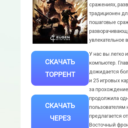
сражениях, раз
традиционен дл
пошаговые сраже
разворачивающи
увлекательное 
У нас вы легко и
СКАЧАТЬ
компьютер. Глав
дожидается бол
ТОРРЕНТ
и 25 игровых ка
за прохождением
продолжила одн
СКАЧАТЬ
пользователям 
предлагается о
ЧЕРЕЗ
Восточный фрон