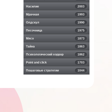
Насилие
2003
Мрачная
1993
Олдскул
1990
Песочница
1975
Мясо
1873
Тайна
1863
Психологический хоррор
1862
Point and click
1703
Пошаговые стратегии
1044