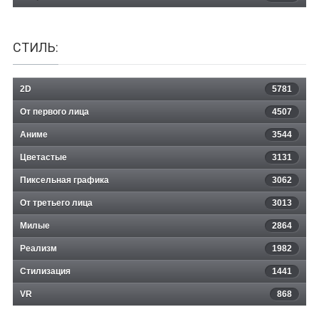
СТИЛЬ:
2D
5781
От первого лица
4507
Аниме
3544
Цветастые
3131
Пиксельная графика
3062
От третьего лица
3013
Милые
2864
Реализм
1982
Стилизация
1441
VR
868