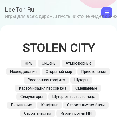
LeeTor.Ru
Игры для всех, даром, и пусть никто не уйдет оби
STOLEN CITY
RPG
Экшены
Атмосферные
Исследования
Открытый мир
Приключения
Рисованная графика
Шутеры
Кастомизация персонажа
Смешанные
Симуляторы
Шутер от третьего лица
Выживание
Крафтинг
Строительство базы
Строительство
Игрок против ИИ