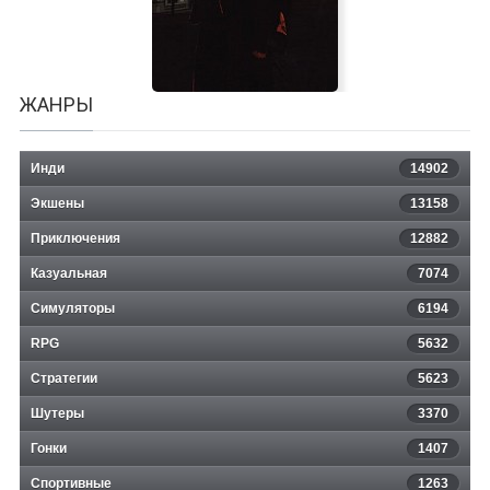
ЖАНРЫ
Инди
14902
Экшены
13158
Приключения
12882
Казуальная
Harvester
7074
Симуляторы
6194
RPG
5632
Стратегии
5623
Шутеры
3370
Гонки
1407
Спортивные
1263