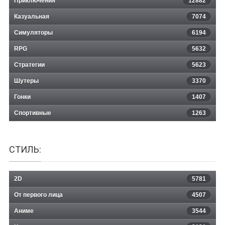
Приключения
12882
Казуальная
Slit Mouthed
7074
Симуляторы
6194
RPG
5632
Стратегии
5623
Шутеры
3370
Гонки
1407
Спортивные
1263
СТИЛЬ:
2D
5781
От первого лица
4507
Аниме
3544