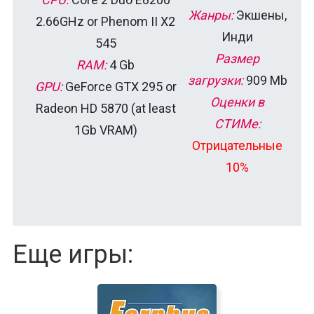
Жанры:
Экшены,
2.66GHz or Phenom II X2
Инди
545
Размер
RAM:
4 Gb
загрузки:
909 Mb
GPU:
GeForce GTX 295 or
Оценки в
Radeon HD 5870 (at least
СТИМе:
1Gb VRAM)
Отрицательные
10%
Еще игры: