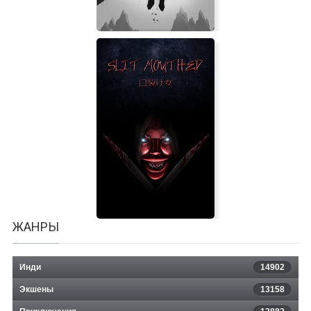
Pursuer
ЖАНРЫ
Инди
14902
Экшены
13158