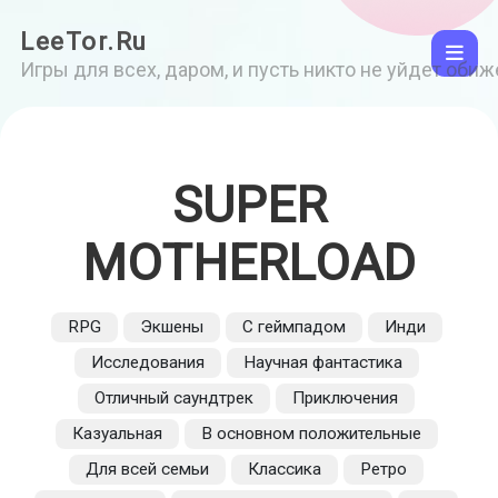
LeeTor.Ru
Игры для всех, даром, и пусть никто не уйдет оби
SUPER
MOTHERLOAD
RPG
Экшены
С геймпадом
Инди
Исследования
Научная фантастика
Отличный саундтрек
Приключения
Казуальная
В основном положительные
Для всей семьи
Классика
Ретро