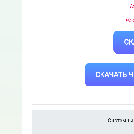
М
Раз
СК
СКАЧАТЬ Ч
Системные