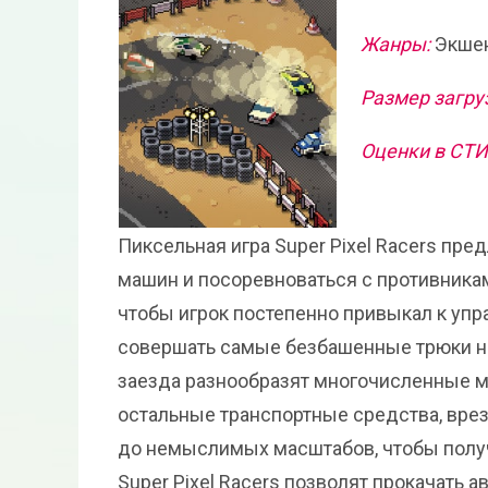
Жанры:
Экшен
Размер загру
Оценки в СТ
Пиксельная игра Super Pixel Racers пр
машин и посоревноваться с противникам
чтобы игрок постепенно привыкал к упра
совершать самые безбашенные трюки на 
заезда разнообразят многочисленные м
остальные транспортные средства, врез
до немыслимых масштабов, чтобы получ
Super Pixel Racers позволят прокачать 