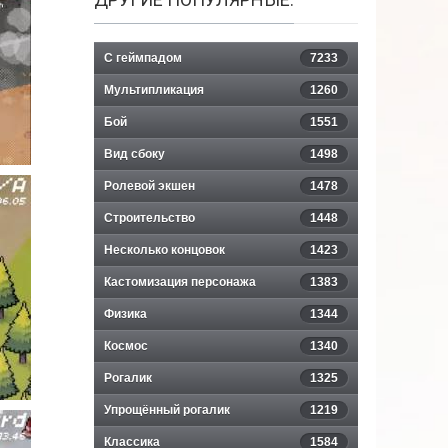
С геймпадом
7233
Мультипликация
1260
Бой
1551
Вид сбоку
1498
Ролевой экшен
1478
Строительство
1448
Несколько концовок
1423
Кастомизация персонажа
1383
Физика
1344
Космос
1340
Рогалик
1325
Упрощённый рогалик
1219
Классика
1584