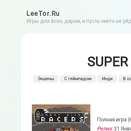
LeeTor.Ru
Игры для всех, даром, и пусть никто не у
SUPER 
Экшены
С геймпадом
Инди
В о
Полная игра (
Релиз:
31 Янв