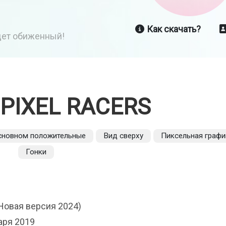
Как скачать?
йдет обиженный!
PIXEL RACERS
сновном положительные
Вид сверху
Пиксельная графи
Гонки
Новая версия 2024)
аря 2019