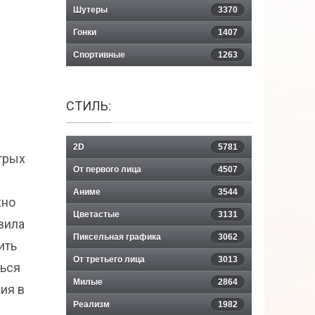
Шутеры
3370
Гонки
1407
Спортивные
1263
СТИЛЬ:
2D
5781
стрых
От первого лица
4507
Аниме
3544
жно
Цветастые
3131
вила
Пиксельная графика
3062
ить
От третьего лица
3013
ться
Милые
2864
ия в
Реализм
1982