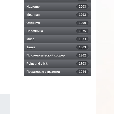
Насилие
2003
Мрачная
1993
Олдскул
1990
Песочница
1975
Мясо
1873
Тайна
1863
Психологический хоррор
1862
Point and click
1703
Пошаговые стратегии
1044