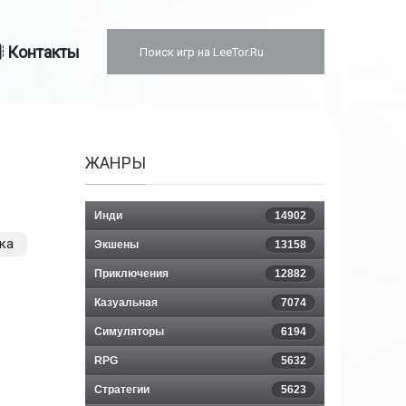
Контакты
ЖАНРЫ
Инди
14902
ка
Экшены
13158
Приключения
12882
Казуальная
7074
Симуляторы
6194
RPG
5632
Стратегии
5623