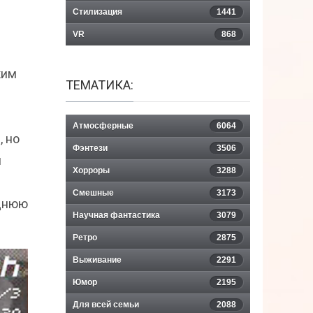
Стилизация
1441
VR
868
ким
ТЕМАТИКА:
Атмосферные
6064
, но
Фэнтези
3506
н
Хорроры
3288
Смешные
3173
еднюю
Научная фантастика
3079
Ретро
2875
Выживание
2291
Юмор
2195
Для всей семьи
2088