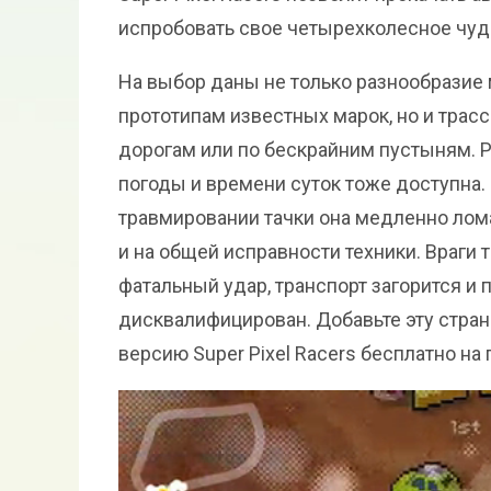
испробовать свое четырехколесное чудо
На выбор даны не только разнообразие
прототипам известных марок, но и тра
дорогам или по бескрайним пустыням. Р
погоды и времени суток тоже доступна. 
травмировании тачки она медленно лома
и на общей исправности техники. Враги 
фатальный удар, транспорт загорится и п
дисквалифицирован. Добавьте эту стран
версию Super Pixel Racers бесплатно на 