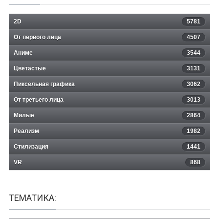
2D
5781
От первого лица
4507
Аниме
3544
Цветастые
3131
Пиксельная графика
3062
От третьего лица
3013
Милые
2864
Реализм
1982
Стилизация
1441
VR
868
ТЕМАТИКА: