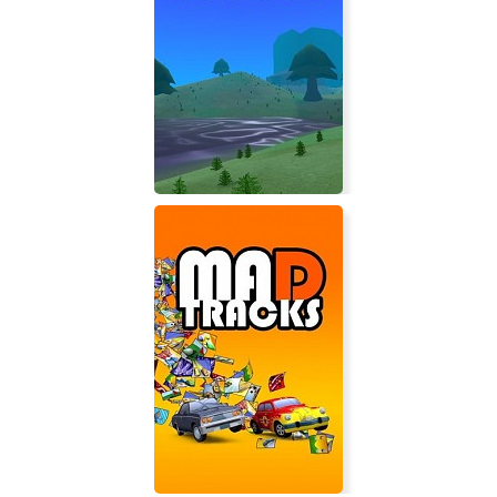
Anarcute
8089: The Next Action RPG