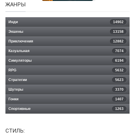
ЖАНРЫ
Инди
14902
Экшены
13158
Приключения
12882
Казуальная
Togges
7074
Симуляторы
6194
RPG
5632
Стратегии
5623
Шутеры
3370
Гонки
1407
Спортивные
1263
СТИЛЬ: