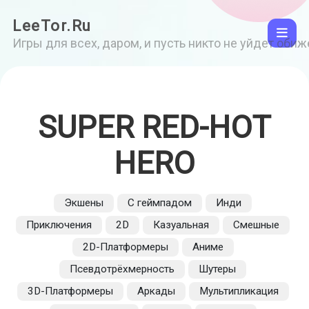
LeeTor.Ru
Игры для всех, даром, и пусть никто не уйдет оби
SUPER RED-HOT
HERO
Экшены
С геймпадом
Инди
Приключения
2D
Казуальная
Смешные
2D-Платформеры
Аниме
Псевдотрёхмерность
Шутеры
3D-Платформеры
Аркады
Мультипликация