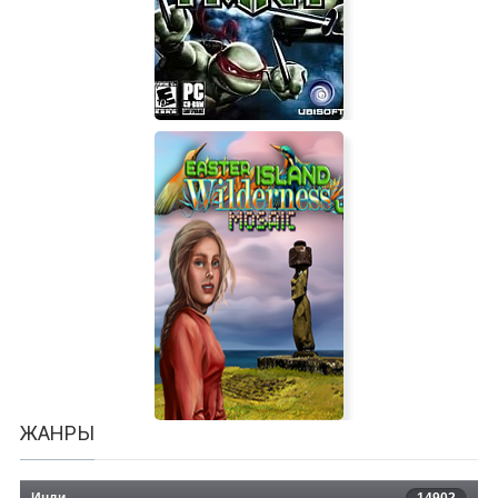
Счастливая островная жизнь
Teenage Mutant Ninja Turtles
ЖАНРЫ
Инди
14902