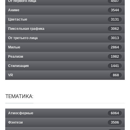
От первого лица
4507
Аниме
3544
Цветастые
3131
Пиксельная графика
3062
От третьего лица
3013
Милые
2864
Реализм
1982
Стилизация
1441
VR
868
ТЕМАТИКА:
Атмосферные
6064
Фэнтези
3506