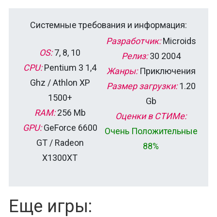
Системные требования и информация:
Разработчик:
Microids
OS:
7, 8, 10
Релиз:
30 2004
CPU:
Pentium 3 1,4
Жанры:
Приключения
Ghz / Athlon ХР
Размер загрузки:
1.20
1500+
Gb
RAM:
256 Mb
Оценки в СТИМе:
GPU:
GeForce 6600
Очень Положительные
GT / Radeon
88%
X1300XT
Еще игры: