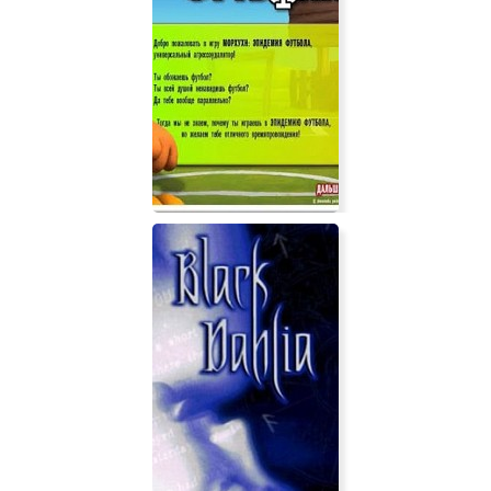
ICEY
Морхухн: Эпидемия футбола