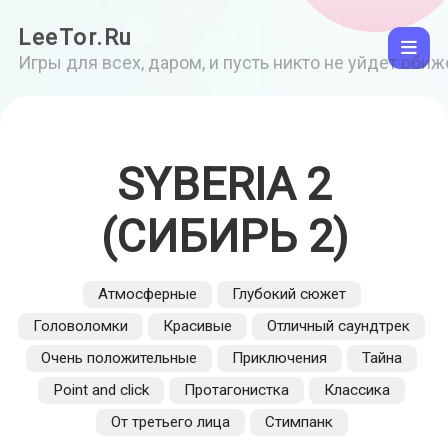
LeeTor.Ru
Игры для всех, даром, и пусть никто не уйдет оби
SYBERIA 2
(СИБИРЬ 2)
Атмосферные
Глубокий сюжет
Головоломки
Красивые
Отличный саундтрек
Очень положительные
Приключения
Тайна
Point and click
Протагонистка
Классика
От третьего лица
Стимпанк