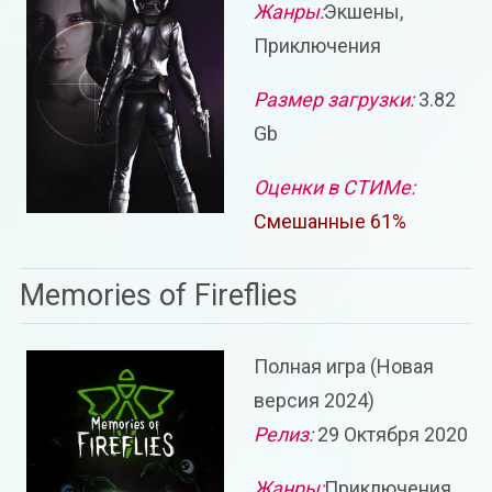
Жанры:
Экшены,
Приключения
Размер загрузки:
3.82
Gb
Оценки в СТИМе:
Смешанные 61%
Memories of Fireflies
Полная игра (Новая
версия 2024)
Релиз:
29 Октября 2020
Жанры:
Приключения,