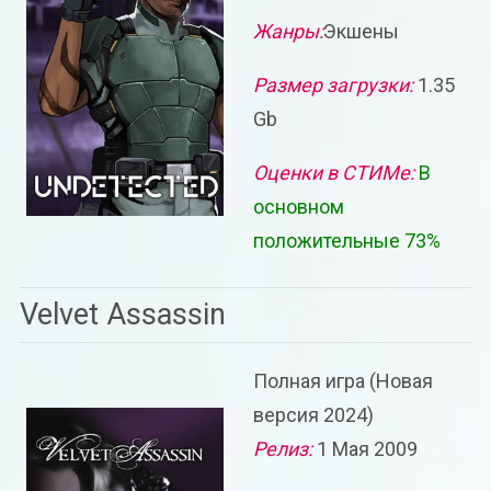
Жанры:
Экшены
Размер загрузки:
1.35
Gb
Оценки в СТИМе:
В
основном
положительные 73%
Velvet Assassin
Полная игра (Новая
версия 2024)
Релиз:
1 Мая 2009