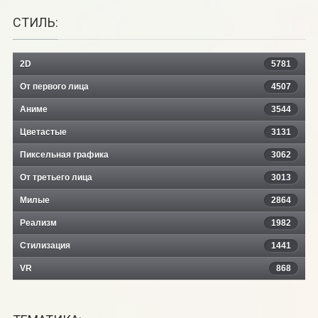
СТИЛЬ:
2D
5781
От первого лица
4507
Аниме
3544
Цветастые
3131
Пиксельная графика
3062
От третьего лица
3013
Милые
2864
Реализм
1982
Стилизация
1441
VR
868