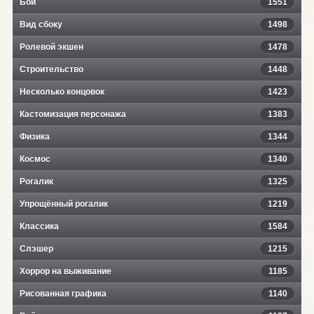
Бой
1551
Вид сбоку
1498
Ролевой экшен
1478
Строительство
1448
Несколько концовок
1423
Кастомизация персонажа
1383
Физика
1344
Космос
1340
Рогалик
1325
Упрощённый рогалик
1219
Классика
1584
Слэшер
1215
Хоррор на выживание
1185
Рисованная графика
1140