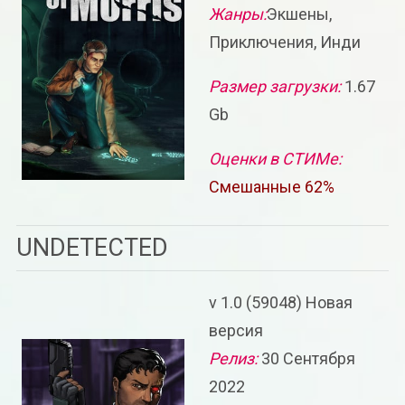
Жанры:
Экшены,
Приключения, Инди
Размер загрузки:
1.67
Gb
Оценки в СТИМе:
Смешанные 62%
UNDETECTED
v 1.0 (59048) Новая
версия
Релиз:
30 Сентября
2022