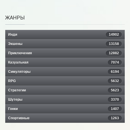
ЖАНРЫ
Инди
14902
Экшены
13158
Приключения
12882
Казуальная
7074
Симуляторы
6194
RPG
5632
Стратегии
5623
Шутеры
3370
Гонки
1407
Спортивные
1263