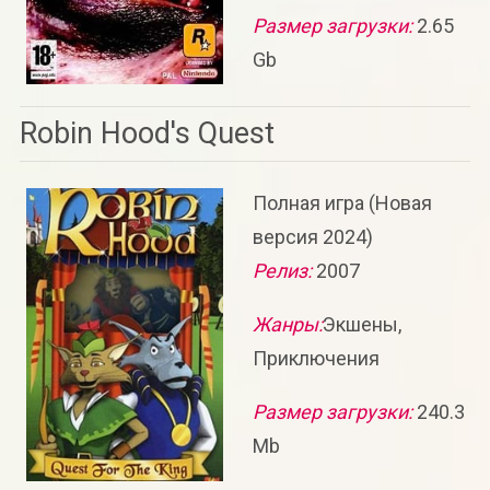
Размер загрузки:
2.65
Gb
Robin Hood's Quest
Полная игра (Новая
версия 2024)
Релиз:
2007
Жанры:
Экшены,
Приключения
Размер загрузки:
240.3
Mb