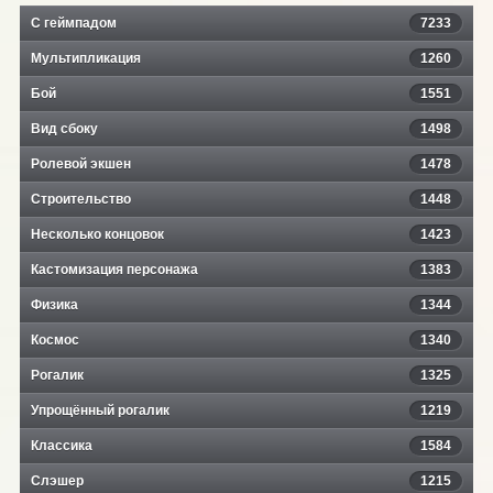
С геймпадом
7233
Мультипликация
1260
Бой
1551
Вид сбоку
1498
Ролевой экшен
1478
Строительство
1448
Несколько концовок
1423
Кастомизация персонажа
1383
Физика
1344
Космос
1340
Рогалик
1325
Упрощённый рогалик
1219
Классика
1584
Слэшер
1215