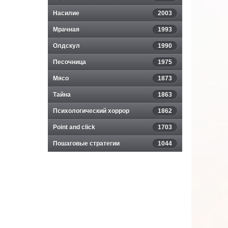
Насилие
2003
Мрачная
1993
Олдскул
1990
Песочница
1975
Мясо
1873
Тайна
1863
Психологический хоррор
1862
Point and click
1703
Пошаговые стратегии
1044