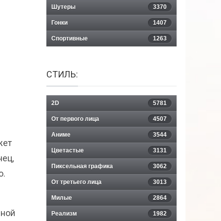
Шутеры
3370
Гонки
1407
Спортивные
1263
СТИЛЬ:
2D
5781
От первого лица
4507
Аниме
3544
жет
Цветастые
3131
нец,
Пиксельная графика
3062
о.
От третьего лица
3013
Милые
2864
нной
Реализм
1982