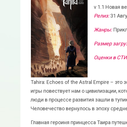
v 1.1 Новая в
Релиз:
31 Авг
Жанры:
Прикл
Размер загру
Оценки в СТ
Tahira: Echoes of the Astral Empire – э
игры повествует нам о цивилизации, кот
люди в процессе развития зашли в тупи
Человечество вернулось в эпоху средне
Главная героиня принцесса Таира путе