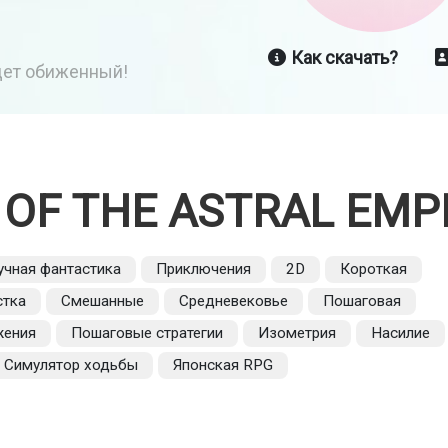
Как скачать?
йдет обиженный!
 OF THE ASTRAL EMP
учная фантастика
Приключения
2D
Короткая
стка
Смешанные
Средневековье
Пошаговая
жения
Пошаговые стратегии
Изометрия
Насилие
Симулятор ходьбы
Японская RPG