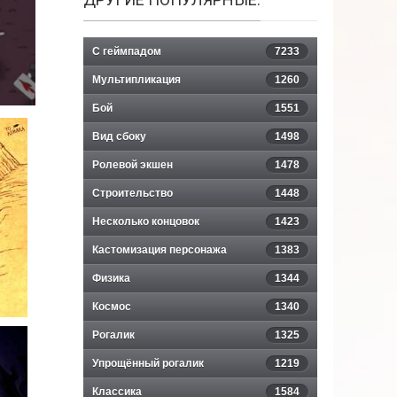
С геймпадом
7233
Мультипликация
1260
Бой
1551
Вид сбоку
1498
Ролевой экшен
1478
Строительство
1448
Несколько концовок
1423
Кастомизация персонажа
1383
Физика
1344
Космос
1340
Рогалик
1325
Упрощённый рогалик
1219
Классика
1584