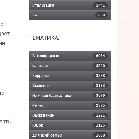
Стилизация
1441
VR
868
Со
дает
ТЕМАТИКА:
ни
Атмосферные
6064
Фэнтези
3506
Хорроры
3288
Смешные
3173
ие
Научная фантастика
3079
Ретро
2875
Выживание
2291
вать.
Юмор
2195
Для всей семьи
2088