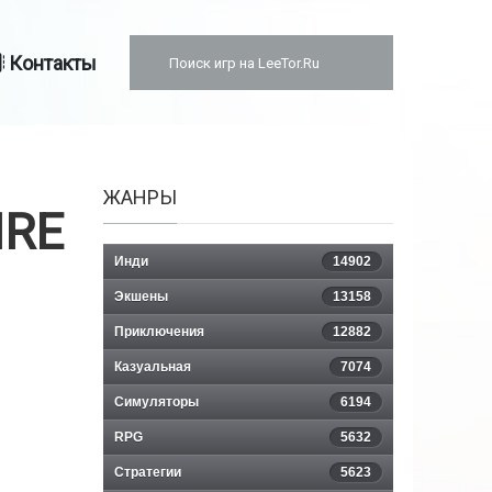
Контакты
ЖАНРЫ
IRE
Инди
14902
Экшены
13158
Приключения
12882
Казуальная
7074
Симуляторы
6194
RPG
5632
Стратегии
5623