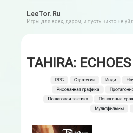
LeeTor.Ru
Игры для всех, даром, и пусть никто не у
TAHIRA: ECHOES
RPG
Стратегии
Инди
На
Рисованная графика
Протагони
Пошаговая тактика
Пошаговые сра
Мультфильмы