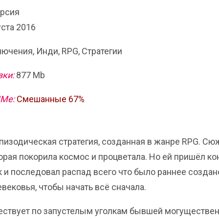
ерсия
уста 2016
ючения, Инди, RPG, Стратегии
зки:
877 Mb
ИМе:
Смешанные 67%
то эпизодическая стратегия, созданная в жанре RPG. Сю
орая покорила космос и процветала. Но ей пришёл ко
к и последовал распад всего что было раннее создан
вековья, чтобы начать всё сначала.
шествует по запустелым уголкам бывшей могуществе