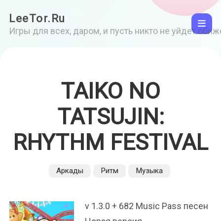
LeeTor.Ru
Игры для всех, даром, и пусть никто не уйдет оби
TAIKO NO
TATSUJIN:
RHYTHM FESTIVAL
Аркады
Ритм
Музыка
v 1.3.0 + 682 Music Pass песен