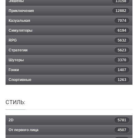
Экшены
13158
The Bard's Tale ARPG: Remastered
Приключения
12882
Казуальная
and Resnarkled
7074
Симуляторы
6194
RPG
5632
Стратегии
5623
Шутеры
3370
Гонки
1407
Спортивные
1263
СТИЛЬ:
2D
5781
От первого лица
4507