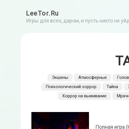
LeeTor.Ru
Игры для всех, даром, и пусть никто не у
T
Экшены
Атмосферные
Голо
Психологический хоррор
Тайна
Хоррор на выживание
Мрач
Полная игра (