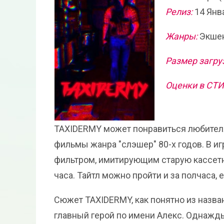
Релиз:
14 Янв
Жанры:
Экшен
Размер загру
Оценки в СТ
TAXIDERMY может понравиться любителя
фильмы жанра "слэшер" 80-х годов. В и
фильтром, имитирующим старую кассетн
часа. Тайтл можно пройти и за полчаса, 
Сюжет TAXIDERMY, как понятно из назва
главный герой по имени Алекс. Однажды 