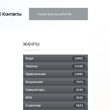
Контакты
ЖАНРЫ
Инди
14902
Экшены
13158
Приключения
12882
Казуальная
7074
Симуляторы
6194
RPG
5632
Стратегии
5623