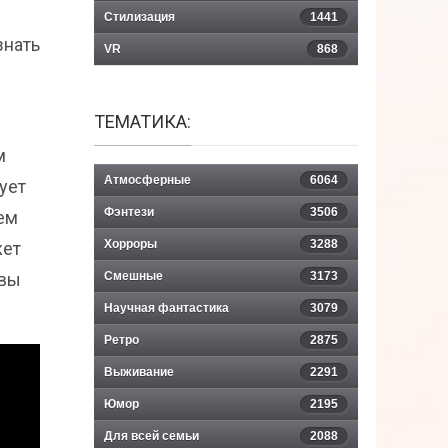
Стилизация
1441
знать
VR
868
ТЕМАТИКА:
м
Атмосферные
6064
ует
Фэнтези
3506
ем
Хорроры
3288
жет
 вы
Смешные
3173
Научная фантастика
3079
Ретро
2875
Выживание
2291
Юмор
2195
Для всей семьи
2088