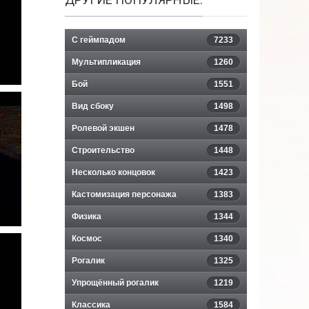
С геймпадом
7233
Мультипликация
1260
Бой
1551
Вид сбоку
1498
Ролевой экшен
1478
Строительство
1448
Несколько концовок
1423
Кастомизация персонажа
1383
Физика
1344
Космос
1340
Рогалик
1325
Упрощённый рогалик
1219
Классика
1584