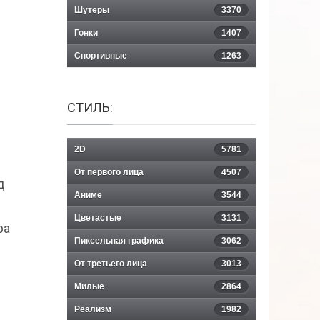
Шутеры
3370
Гонки
1407
Спортивные
1263
СТИЛЬ:
2D
5781
От первого лица
4507
д
Аниме
3544
Цветастые
3131
ра
Пиксельная графика
3062
От третьего лица
3013
Милые
2864
Реализм
1982