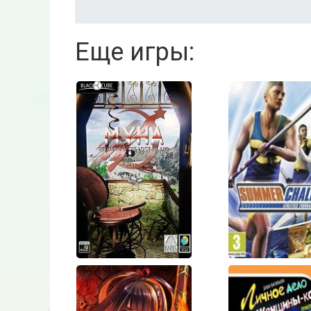
Еще игры:
Myha: Return
Summe