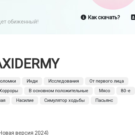
Как скачать?
йдет обиженный!
AXIDERMY
воломки
Инди
Исследования
От первого лица
Хорроры
В основном положительные
Мясо
80-е
ная
Насилие
Симулятор ходьбы
Пасьянс
Новая версия 2024)