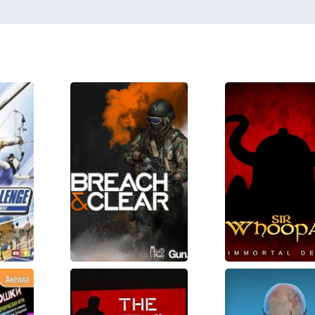
r
Breach and
Sir