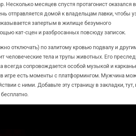
ар. Несколько месяцев спустя протагонист оказался в
рень отправляется домой к владельцам лавки, чтобы у
н оказывается запертым в жилище безумного
мощью кат-сцен и разбросанных повсюду записок.
ожно отключать) по залитому кровью подвалу и други
т человеческие тела и трупы животных. Его преслед
ка всегда сопровождается особой музыкой и каркань
у в игре есть моменты с платформингом. Мужчина мо
вии с ними. Добавьте эту страницу в закладки, тут,
 бесплатно.