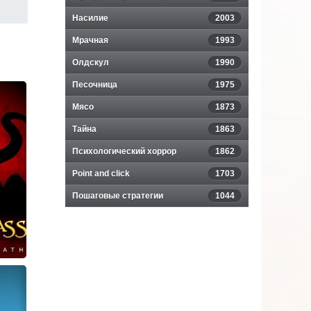
Насилие
2003
Мрачная
1993
Олдскул
1990
Песочница
1975
Мясо
1873
Тайна
1863
Психологический хоррор
1862
Point and click
1703
Пошаговые стратегии
1044