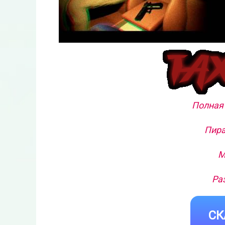
Полная 
Пира
М
Ра
СК