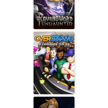
Panther VR
Ravensword: Undaunted