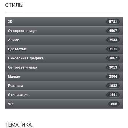
СТИЛЬ:
2D
5781
От первого лица
4507
Аниме
3544
Цветастые
3131
Пиксельная графика
3062
От третьего лица
3013
Милые
2864
Реализм
1982
Стилизация
1441
VR
868
ТЕМАТИКА: