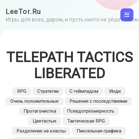
LeeTor.Ru
Игры для всех, даром, и пусть никто не уйдет оби
TELEPATH TACTICS
LIBERATED
RPG
Стратегии
С геймпадом
Инди
Очень положительные
Решения с последствиями
Протагонистка
Псевдотрёхмерность
Цветастые
Тактическая RPG
Разделение на классы
Пиксельная графика