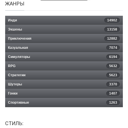
ЖАНРЫ
Инди
14902
Экшены
13158
Приключения
12882
Казуальная
Stone Tales
7074
Симуляторы
6194
RPG
5632
Стратегии
5623
Шутеры
3370
Гонки
1407
Спортивные
1263
СТИЛЬ: