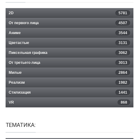
2D
5781
От первого лица
4507
Аниме
3544
Цветастые
3131
Пиксельная графика
3062
От третьего лица
3013
Милые
2864
Реализм
1982
Стилизация
1441
VR
868
ТЕМАТИКА: