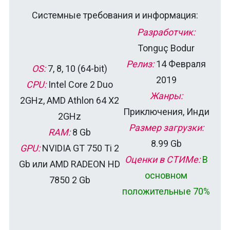
Системные требования и информация:
Разработчик:
Tonguç Bodur
Релиз:
14 Февраля
OS:
7, 8, 10 (64-bit)
2019
CPU:
Intel Core 2 Duo
Жанры:
2GHz, AMD Athlon 64 X2
Приключения, Инди
2GHz
Размер загрузки:
RAM:
8 Gb
8.99 Gb
GPU:
NVIDIA GT 750 Ti 2
Оценки в СТИМе:
В
Gb или AMD RADEON HD
основном
7850 2 Gb
положительные 70%