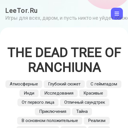
LeeTor.Ru
Игры для всех, даром, и пусть никто не уйдет оби
THE DEAD TREE OF
RANCHIUNA
Атмосферные
Глубокий сюжет
С геймпадом
Инди
Исследования
Красивые
От первого лица
Отличный саундтрек
Приключения
Тайна
В основном положительные
Реализм