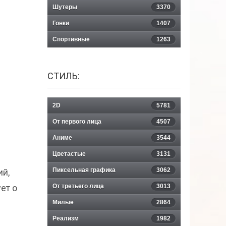
Шутеры
3370
Гонки
1407
Спортивные
1263
СТИЛЬ:
2D
5781
От первого лица
4507
Аниме
3544
Цветастые
3131
Пиксельная графика
3062
ий,
ет о
От третьего лица
3013
Милые
2864
Реализм
1982