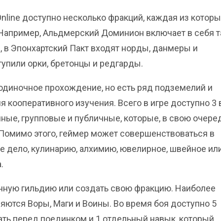
 Online доступно несколько фракций, каждая из котор
Например, Альдмерский Доминион включает в себя т
, в Эпонхартский Пакт входят норды, данмеры и
тупили орки, бретонцы и редгарды.
одиночное прохождение, но есть ряд подземелий и
 кооперативного изучения. Всего в игре доступно 3 
ные, групповые и публичные, которые, в свою очере
 Помимо этого, геймер может совершенствоваться в
ое дело, кулинарию, алхимию, ювелирное, швейное ил
.
енную гильдию или создать свою фракцию. Наиболее
ются Воры, Маги и Воины. Во время боя доступно 5
ть перед поединком и 1 отдельный навык, который