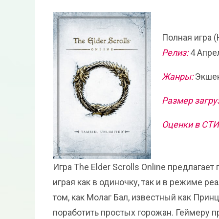
Полная игра (
Релиз:
4 Апре
Жанры:
Экшен
Размер загру
Оценки в СТ
Игра The Elder Scrolls Online предлага
играя как в одиночку, так и в режиме р
том, как Молаг Бал, известный как Прин
поработить простых горожан. Геймеру пр