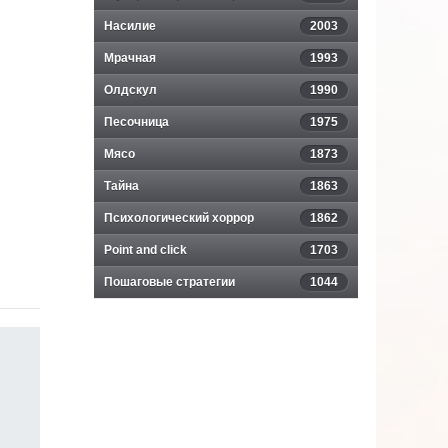
Насилие
2003
Мрачная
1993
Олдскул
1990
Песочница
1975
Мясо
1873
Тайна
1863
Психологический хоррор
1862
Point and click
1703
Пошаговые стратегии
1044