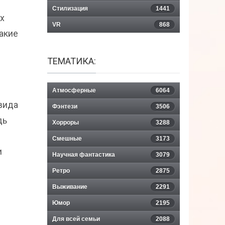
Стилизация
1441
ых
VR
868
акие
ТЕМАТИКА:
Атмосферные
6064
вида
Фэнтези
3506
дь
Хорроры
3288
Смешные
3173
и
Научная фантастика
3079
Ретро
2875
Выживание
2291
Юмор
2195
Для всей семьи
2088