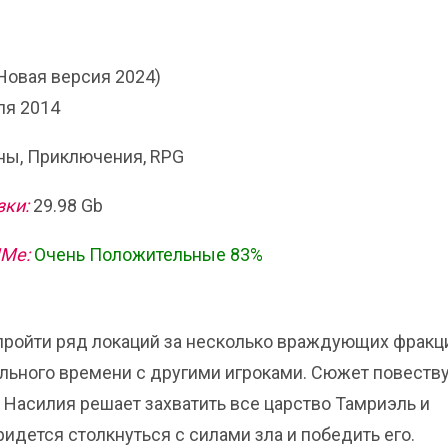
Новая версия 2024)
ля 2014
ы, Приключения, RPG
зки:
29.98 Gb
ИМе:
Очень Положительные 83%
ет пройти ряд локаций за несколько враждующих фракц
еального времени с другими игроками. Сюжет повеству
ц Насилия решает захватить все царство Тамриэль и
идется столкнуться с силами зла и победить его.