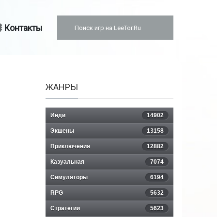
Контакты
ЖАНРЫ
Инди
14902
Экшены
13158
Приключения
12882
Казуальная
7074
Симуляторы
6194
RPG
5632
Стратегии
5623