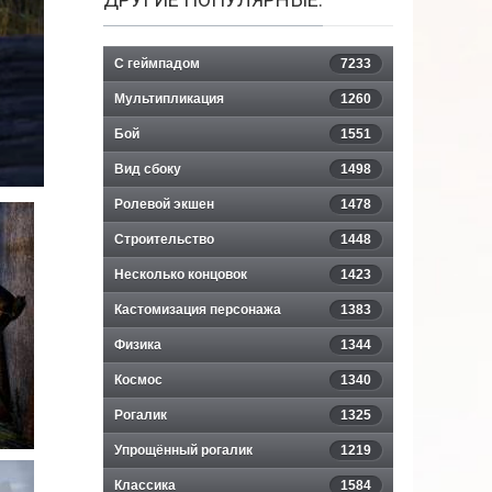
С геймпадом
7233
Мультипликация
1260
Бой
1551
Вид сбоку
1498
Ролевой экшен
1478
Строительство
1448
Несколько концовок
1423
Кастомизация персонажа
1383
Физика
1344
Космос
1340
Рогалик
1325
Упрощённый рогалик
1219
Классика
1584