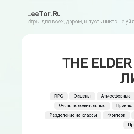
LeeTor.Ru
Игры для всех, даром, и пусть никто не у
THE ELDER
Л
RPG
Экшены
Атмосферные
Очень положительные
Приключ
Разделение на классы
Фэнтези
Пр