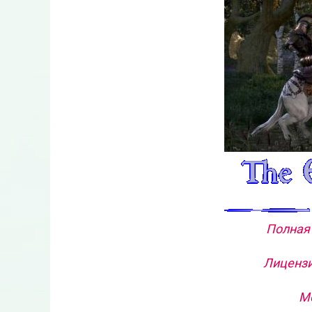
Полная 
Лицензи
Ме