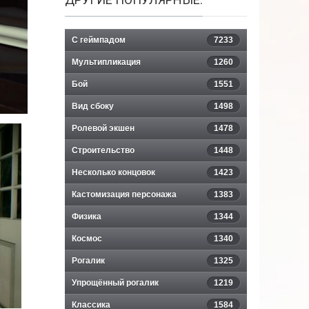
С геймпадом
7233
Мультипликация
1260
Бой
1551
Вид сбоку
1498
Ролевой экшен
1478
Строительство
1448
Несколько концовок
1423
Кастомизация персонажа
1383
Физика
1344
Космос
1340
Рогалик
1325
Упрощённый рогалик
1219
Классика
1584