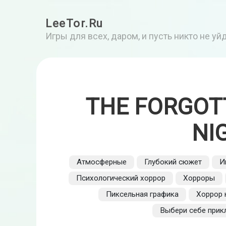
LeeTor.Ru
Игры для всех, даром, и пусть никто не у
THE FORGOT
NI
Атмосферные
Глубокий сюжет
И
Психологический хоррор
Хорроры
Пиксельная графика
Хоррор 
Выбери себе прик