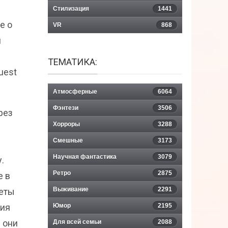
Стилизация
1441
е о
VR
868
й
ТЕМАТИКА:
uest
Атмосферные
6064
Фэнтези
3506
рез
Хорроры
3288
Смешные
3173
Научная фантастика
3079
.
Ретро
2875
е в
Выживание
2291
жеты
ция
Юмор
2195
 они
Для всей семьи
2088