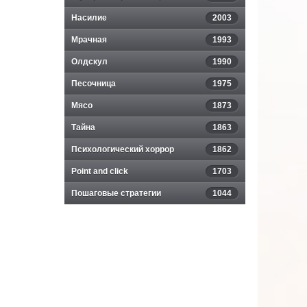
Насилие
2003
Мрачная
1993
Олдскул
1990
Песочница
1975
Мясо
1873
Тайна
1863
Психологический хоррор
1862
Point and click
1703
Пошаговые стратегии
1044