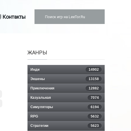
Контакты
ЖАНРЫ
Инди
14902
Экшены
13158
Приключения
12882
Казуальная
7074
Симуляторы
6194
RPG
5632
Стратегии
5623