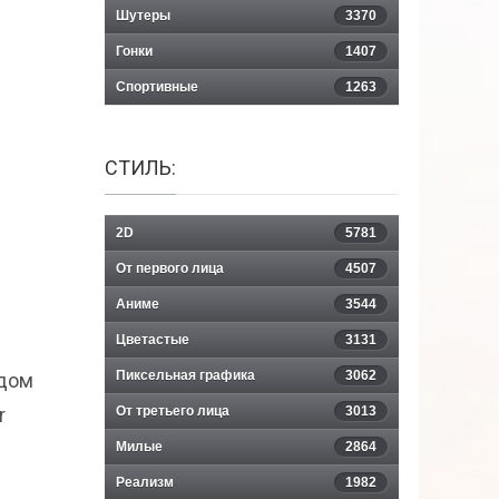
Шутеры
3370
Гонки
1407
Спортивные
1263
СТИЛЬ:
2D
5781
От первого лица
4507
Аниме
3544
Цветастые
3131
Пиксельная графика
3062
идом
r
От третьего лица
3013
Милые
2864
Реализм
1982