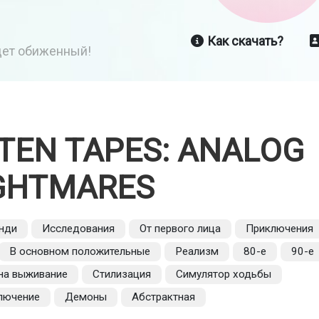
Как скачать?
йдет обиженный!
TEN TAPES: ANALOG
GHTMARES
нди
Исследования
От первого лица
Приключения
В основном положительные
Реализм
80-е
90-е
на выживание
Стилизация
Симулятор ходьбы
лючение
Демоны
Абстрактная