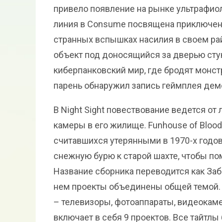
привело появление на рынке ультрафио
линия в Consume посвящена приключен
странных вспышках насилия в своем рай
объект под доносящийся за дверью стук
киберпанковский мир, где бродят монстр
парень обнаружил запись геймплея дем
В Night Sight повествование ведется от
камеры в его жилище. Funhouse of Bloo
считавшихся утерянными в 1970-х годов
снежную бурю к старой шахте, чтобы по
Название сборника переводится как За
нем проекты объединены общей темой.
– телевизоры, фотоаппараты, видеокаме
включает в себя 9 проектов. Все тайт