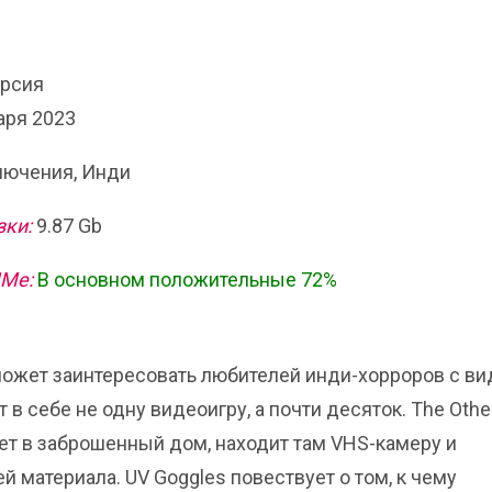
ерсия
аря 2023
ючения, Инди
зки:
9.87 Gb
ИМе:
В основном положительные 72%
s может заинтересовать любителей инди-хорроров с в
в себе не одну видеоигру, а почти десяток. The Othe
ет в заброшенный дом, находит там VHS-камеру и
й материала. UV Goggles повествует о том, к чему