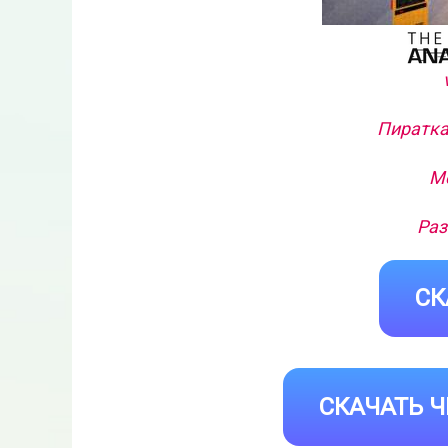
Пиратка
Ме
Раз
СК
СКАЧАТЬ Ч