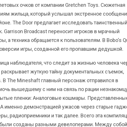
летовых очков от компании Gretchen Toys. Сюжетная
иям жильца, который услышал экстренное сообщени
оне. The Door предлагает исследовать таинственны
. Garrison Broadcast переносит игроков в мрачный
ы, а техника обращается к пользователям. В Bobo's Q
оверсии игры, созданной его пропавшим дедушкой.
 лица наблюдателя, что следит за жизнью человека че
d раскрывает жуткую тайну документальных съемок,
. В The Mineshaft главный персонаж отправился в
мочь вышедшему с ним на связь по рации незнакомцу
бытые пленки: Аналоговые кошмары. Представленны
 А именно демонстрацией ужасов через старые гад
ры, радиоприемники и так далее. Всего эта компиля
лы были созданы разными девелоперами. Между собой