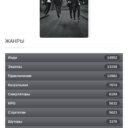
Cannon Fodder 3
ЖАНРЫ
Инди
14902
Экшены
13158
Приключения
12882
Казуальная
The Beatles: Rock Band
7074
Симуляторы
6194
RPG
5632
Стратегии
5623
Шутеры
3370