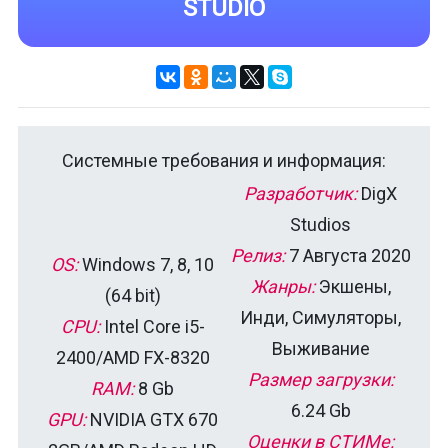
STUDIO
Системные требования и информация:
Разработчик:
DigX
Studios
Релиз:
7 Августа 2020
OS:
Windows 7, 8, 10
Жанры:
Экшены,
(64 bit)
Инди, Симуляторы,
CPU:
Intel Core i5-
Выживание
2400/AMD FX-8320
Размер загрузки:
RAM:
8 Gb
6.24 Gb
GPU:
NVIDIA GTX 670
Оценки в СТИМе: