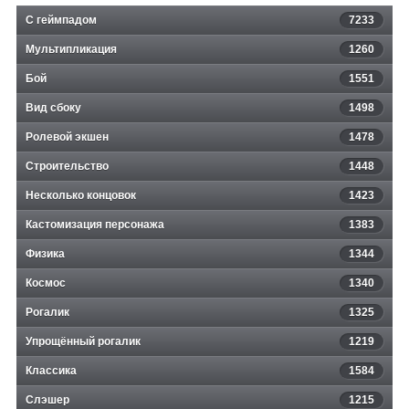
С геймпадом
7233
Мультипликация
1260
Бой
1551
Вид сбоку
1498
Ролевой экшен
1478
Строительство
1448
Несколько концовок
1423
Кастомизация персонажа
1383
Физика
1344
Космос
1340
Рогалик
1325
Упрощённый рогалик
1219
Классика
1584
Слэшер
1215