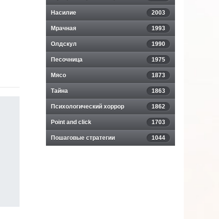
Насилие
2003
Мрачная
1993
Олдскул
1990
Песочница
1975
Мясо
1873
Тайна
1863
Психологический хоррор
1862
Point and click
1703
Пошаговые стратегии
1044