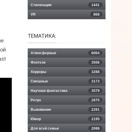
Стилизация
1441
VR
868
ТЕМАТИКА:
ше
рой
Атмосферные
6064
ast
Фэнтези
3506
Хорроры
3288
Смешные
3173
Научная фантастика
3079
Ретро
2875
Выживание
2291
Юмор
2195
Для всей семьи
2088