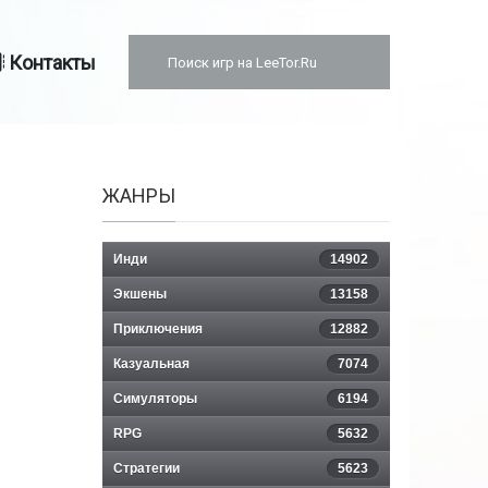
Контакты
ЖАНРЫ
Инди
14902
Экшены
13158
Приключения
12882
Казуальная
7074
Симуляторы
6194
RPG
5632
Стратегии
5623