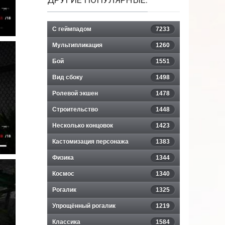
С геймпадом
7233
Мультипликация
1260
Бой
1551
Вид сбоку
1498
Ролевой экшен
1478
Строительство
1448
Несколько концовок
1423
Кастомизация персонажа
1383
Физика
1344
Космос
1340
Рогалик
1325
Упрощённый рогалик
1219
Классика
1584