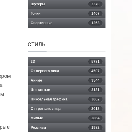
Шутеры
3370
Гонки
1407
Спортивные
1263
СТИЛЬ:
2D
5781
От первого лица
4507
тором
Аниме
3544
а
Цветастые
3131
ом
Пиксельная графика
3062
От третьего лица
3013
Милые
2864
орые
Реализм
1982