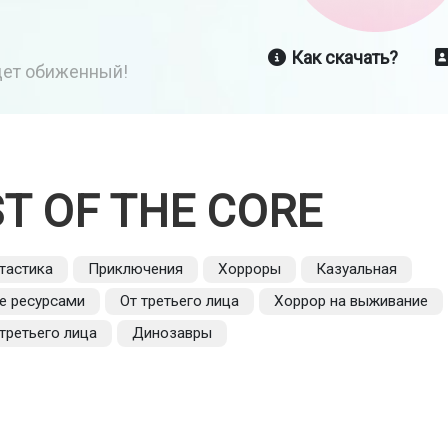
Как скачать?
йдет обиженный!
T OF THE CORE
тастика
Приключения
Хорроры
Казуальная
е ресурсами
От третьего лица
Хоррор на выживание
третьего лица
Динозавры