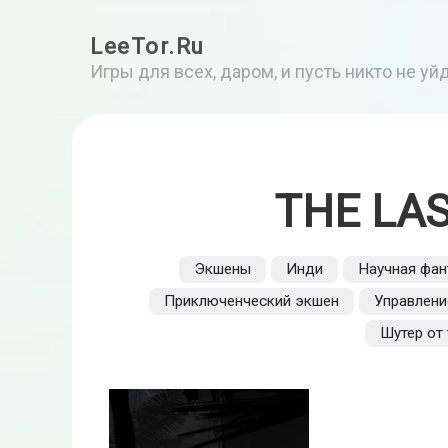
LeeTor.Ru
Игры для всех, даром, и пусть никто не у
THE LAS
Экшены
Инди
Научная фан
Приключенческий экшен
Управлени
Шутер от 