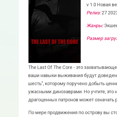
v 1.0 Новая в
Релиз:
27 202
Жанры:
Экшен
Размер загру
The Last Of The Core - это захватываю
ваши навыки выживания будут доведены
шесть", которому поручено добыть цен
ужасными динозаврами. Но учтите, это н
драгоценных патронов может означать 
По мере продвижения по острову вы ст