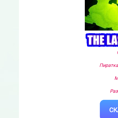
Пиратка
М
Раз
СК