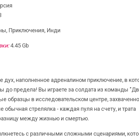
ерсия
3
ы, Приключения, Инди
зки:
4.45 Gb
щее дух, наполненное адреналином приключение, в ко
 до предела! Вы играете за солдата из команды "Дв
ные образцы в исследовательском центре, захваченн
е обычная стрелялка - каждая пуля на счету, и трата
разницу между жизнью и смертью.
олкнетесь с различными сложными сценариями, кот