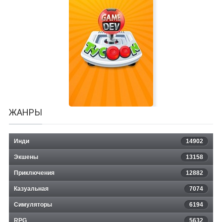
Unworthy
ЖАНРЫ
Инди
14902
Экшены
13158
Приключения
12882
Казуальная
Game Dev Tycoon
7074
Симуляторы
6194
RPG
5632