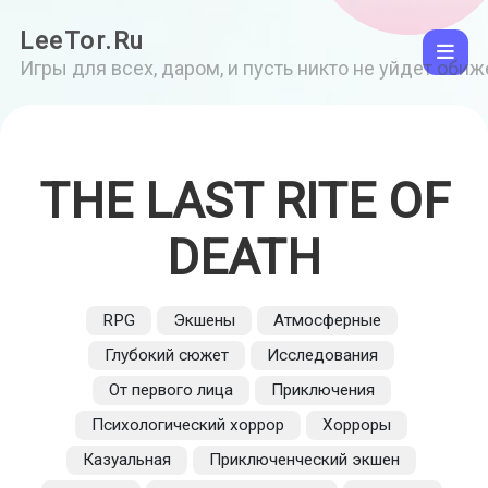
LeeTor.Ru
Игры для всех, даром, и пусть никто не уйдет оби
THE LAST RITE OF
DEATH
RPG
Экшены
Атмосферные
Глубокий сюжет
Исследования
От первого лица
Приключения
Психологический хоррор
Хорроры
Казуальная
Приключенческий экшен