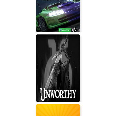
Savage Resurrection
Адреналин 2: Час Пик