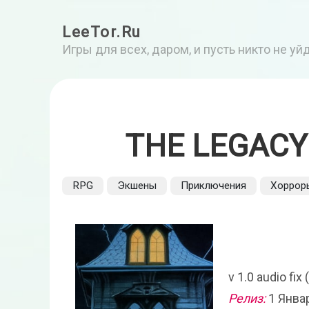
LeeTor.Ru
Игры для всех, даром, и пусть никто не у
THE LEGACY
RPG
Экшены
Приключения
Хоррор
v 1.0 audio fi
Релиз:
1 Янва