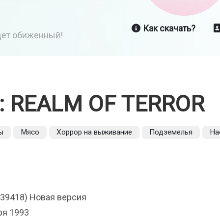
Как скачать?
йдет обиженный!
: REALM OF TERROR
ы
Мясо
Хоррор на выживание
Подземелья
На
x (39418) Новая версия
ря 1993