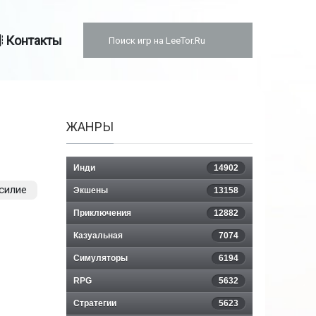
Контакты
ЖАНРЫ
Инди
14902
силие
Экшены
13158
Приключения
12882
Казуальная
7074
Симуляторы
6194
RPG
5632
Стратегии
5623