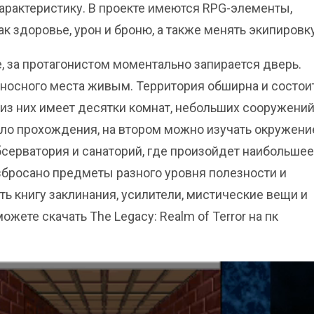
характеристику. В проекте имеются RPG-элементы,
к здоровье, урон и броню, а также менять экипировку
, за протагонистом моментально запирается дверь.
носного места живым. Территория обширна и состои
 из них имеет десятки комнат, небольших сооружений
ало прохождения, на втором можно изучать окружени
обсерватория и санаторий, где произойдет наибольшее
збросано предметы разного уровня полезности и
 книгу заклинания, усилители, мистические вещи и
ожете скачать The Legacy: Realm of Terror на пк