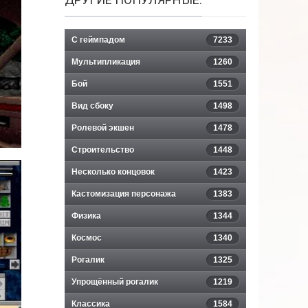
С геймпадом
7233
Мультипликация
1260
Бой
1551
Вид сбоку
1498
Ролевой экшен
1478
Строительство
1448
Несколько концовок
1423
Кастомизация персонажа
1383
Физика
1344
Космос
1340
Рогалик
1325
Упрощённый рогалик
1219
Классика
1584