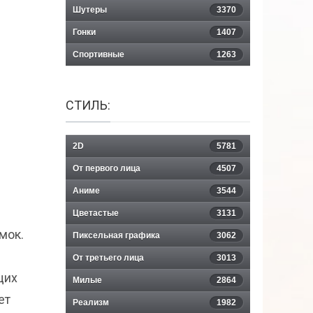
Шутеры
3370
Гонки
1407
Спортивные
1263
СТИЛЬ:
2D
5781
я
От первого лица
4507
Аниме
3544
Цветастые
3131
мок.
Пиксельная графика
3062
От третьего лица
3013
щих
Милые
2864
ет
Реализм
1982