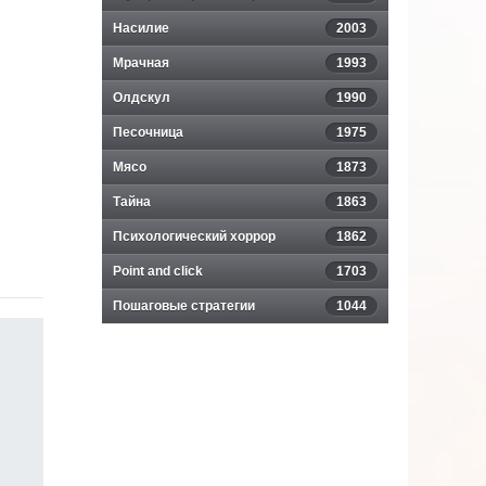
Насилие
2003
Мрачная
1993
Олдскул
1990
Песочница
1975
Мясо
1873
Тайна
1863
Психологический хоррор
1862
Point and click
1703
Пошаговые стратегии
1044