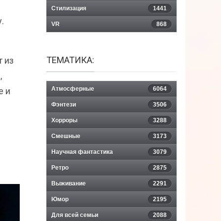
Стилизация
1441
.
VR
868
ТЕМАТИКА:
т из
,
Атмосферные
6064
е и
Фэнтези
3506
Хорроры
3288
Смешные
3173
Научная фантастика
3079
Ретро
2875
Выживание
2291
Юмор
2195
Для всей семьи
2088