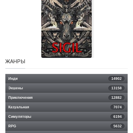
FIFA 2005
ЖАНРЫ
Инди
14902
Экшены
13158
Приключения
12882
Казуальная
John Romero's SIGIL
7074
Симуляторы
6194
RPG
5632