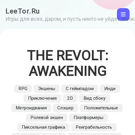
LeeTor.Ru
Игры для всех, даром, и пусть никто не уйдет оби
THE REVOLT:
AWAKENING
RPG
Экшены
С геймпадом
Инди
Приключения
2D
Вид сбоку
Метроидвания
Слэшер
Положительные
Ролевой экшен
Платформеры
Пиксельная графика
Реиграбельность