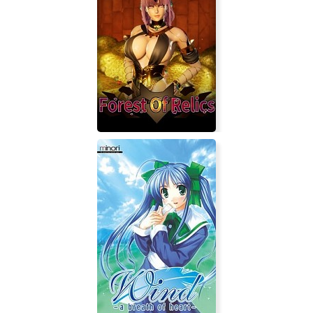
FatalZone
Forest Of Relics