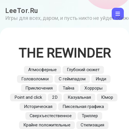
LeeTor.Ru
Игры для всех, даром, и пусть никто не уйдет оби
THE REWINDER
Атмосферные
Глубокий сюжет
Головоломки
С геймпадом
Инди
Приключения
Тайна
Хорроры
Point and click
2D
Казуальная
Юмор
Историческая
Пиксельная графика
Сверхъестественное
Триллер
Крайне положительные
Стилизация