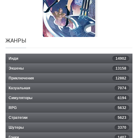
Tropical Escape
ЖАНРЫ
Инди
14902
Экшены
13158
Приключения
12882
Казуальная
Deception 4: Blood Ties
7074
Симуляторы
6194
RPG
5632
Стратегии
5623
Шутеры
3370
Гонки
1407