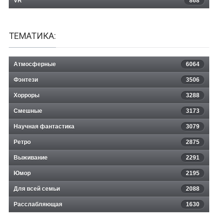
VR
868
ТЕМАТИКА:
Атмосферные
6064
Фэнтези
3506
Хорроры
3288
Смешные
3173
Научная фантастика
3079
Ретро
2875
Выживание
2291
Юмор
2195
Для всей семьи
2088
Расслабляющая
1630