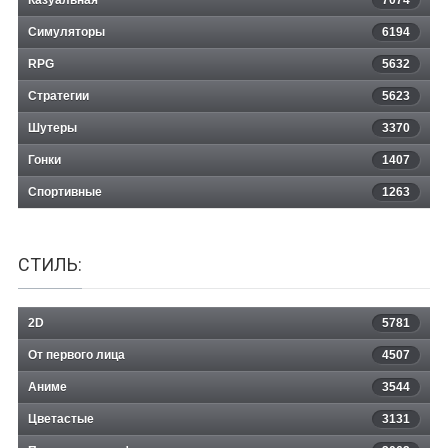
Return to Mysterious Island 2
Симуляторы
6194
RPG
5632
Стратегии
5623
Шутеры
3370
Гонки
1407
Спортивные
1263
СТИЛЬ:
2D
5781
От первого лица
4507
Аниме
3544
Цветастые
3131