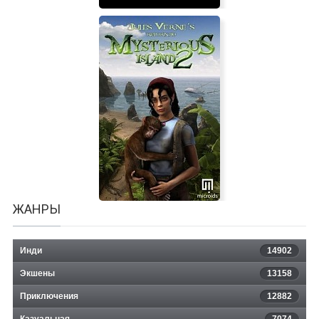
Bloody Trapland
ЖАНРЫ
Инди
14902
Экшены
13158
Приключения
12882
Казуальная
7074