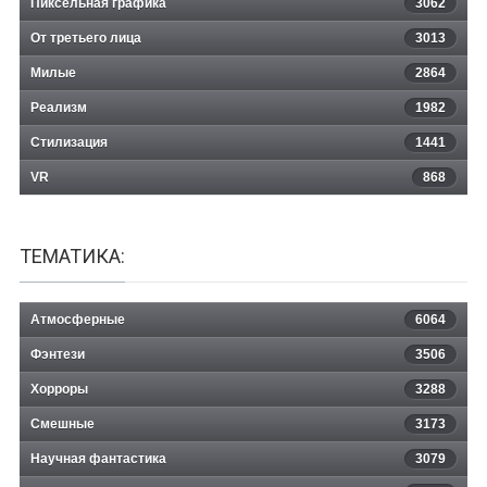
Пиксельная графика
3062
От третьего лица
3013
Милые
2864
Реализм
1982
Стилизация
1441
VR
868
ТЕМАТИКА:
Атмосферные
6064
Фэнтези
3506
Хорроры
3288
Смешные
3173
Научная фантастика
3079