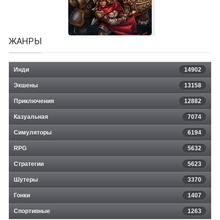
ЖАНРЫ
Инди
14902
Экшены
13158
Приключения
12882
Казуальная
Torchlight 2
7074
Симуляторы
6194
RPG
5632
Стратегии
5623
Шутеры
3370
Гонки
1407
Спортивные
1263