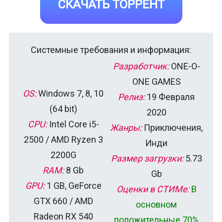
СКАЧАТЬ ТОРРЕНТ
Системные требования и информация:
Разработчик:
ONE-O-
ONE GAMES
OS:
Windows 7, 8, 10
Релиз:
19 Февраля
(64 bit)
2020
CPU:
Intel Core i5-
Жанры:
Приключения,
2500 / AMD Ryzen 3
Инди
2200G
Размер загрузки:
5.73
RAM:
8 Gb
Gb
GPU:
1 GB, GeForce
Оценки в СТИМе:
В
GTX 660 / AMD
основном
Radeon RX 540
положительные 70%