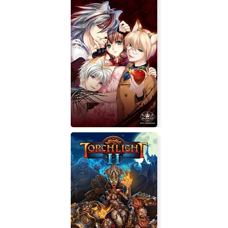
DarKnot
Akazukin to Mayoi no Mori