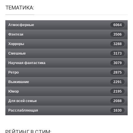
ТЕМАТИКА:
Атмосферные
6064
Фэнтези
3506
Хорроры
3288
Смешные
3173
Научная фантастика
3079
Ретро
2875
Выживание
2291
Юмор
2195
Для всей семьи
2088
Расслабляющая
1630
РЕЙТИНГ В СТИМ: