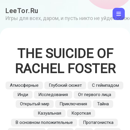
LeeTor.Ru
Игры для всех, даром, и пусть никто не уйдет оби
THE SUICIDE OF
RACHEL FOSTER
Атмосферные
Глубокий сюжет
С геймпадом
Инди
Исследования
От первого лица
Открытый мир
Приключения
Тайна
Казуальная
Короткая
В основном положительные
Протагонистка