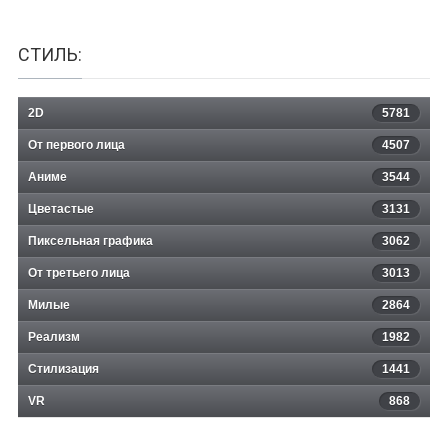
СТИЛЬ:
2D
5781
От первого лица
4507
Аниме
3544
Цветастые
3131
Пиксельная графика
3062
От третьего лица
3013
Милые
2864
Реализм
1982
Стилизация
1441
VR
868