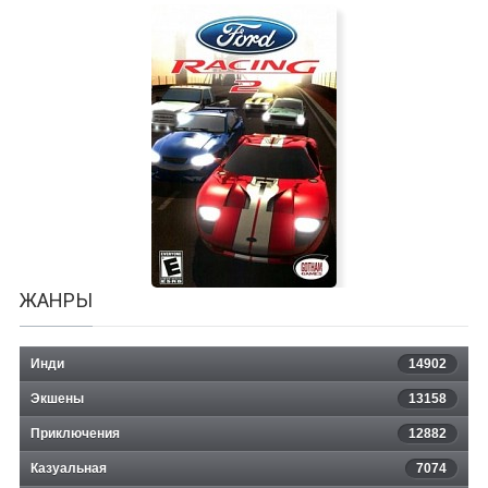
Crash Time 3
ЖАНРЫ
Инди
14902
Экшены
13158
Приключения
12882
Казуальная
Ford Racing 2
7074