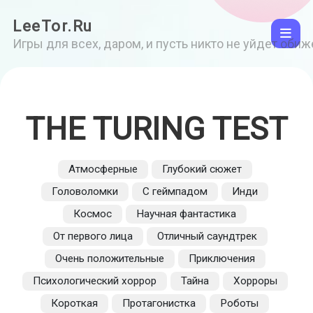
LeeTor.Ru
Игры для всех, даром, и пусть никто не уйдет оби
THE TURING TEST
Атмосферные
Глубокий сюжет
Головоломки
С геймпадом
Инди
Космос
Научная фантастика
От первого лица
Отличный саундтрек
Очень положительные
Приключения
Психологический хоррор
Тайна
Хорроры
Короткая
Протагонистка
Роботы