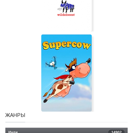
AA Touch Gun!
Detonate 1.2
ЖАНРЫ
Инди
14902