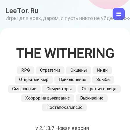
LeeTor.Ru
Игры для всех, даром, и пусть никто не уйдет оби
THE WITHERING
RPG
Стратегии
Экшены
Инди
Открытый мир
Приключения
Зомби
Смешанные
Симуляторы
От третьего лица
Хоррор на выживание
Выживание
Постапокалипсис
v 2.1.3.7 Новая версия