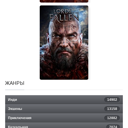
Dead Containment
ЖАНРЫ
Инди
14902
Экшены
13158
Приключения
12882
Казуальная
7074