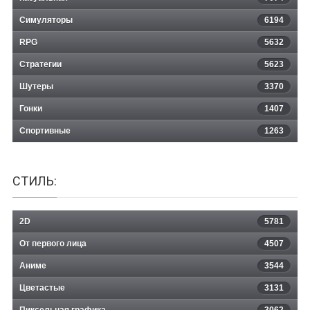
Lords Of The Fallen 2014
Симуляторы
6194
RPG
5632
Стратегии
5623
Шутеры
3370
Гонки
1407
Спортивные
1263
СТИЛЬ:
2D
5781
От первого лица
4507
Аниме
3544
Цветастые
3131
Пиксельная графика
3062