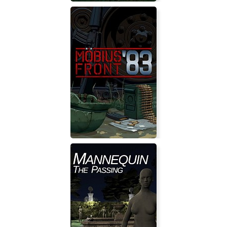
Forbidden Ingress
Möbius Front '83