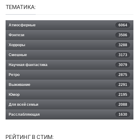
ТЕМАТИКА:
Атмосферные
6064
Фэнтези
3506
Хорроры
3288
Смешные
3173
Научная фантастика
3079
Ретро
2875
Выживание
2291
Юмор
2195
Для всей семьи
2088
Расслабляющая
1630
РЕЙТИНГ В СТИМ: