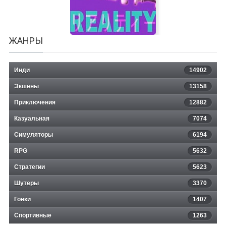
ЖАНРЫ
Инди
14902
Экшены
13158
Приключения
12882
Казуальная
Broken Reality
7074
Симуляторы
6194
RPG
5632
Стратегии
5623
Шутеры
3370
Гонки
1407
Спортивные
1263