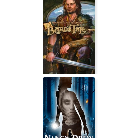
HELLION
The Bard's Tale ARPG: Remastered
and Resnarkled