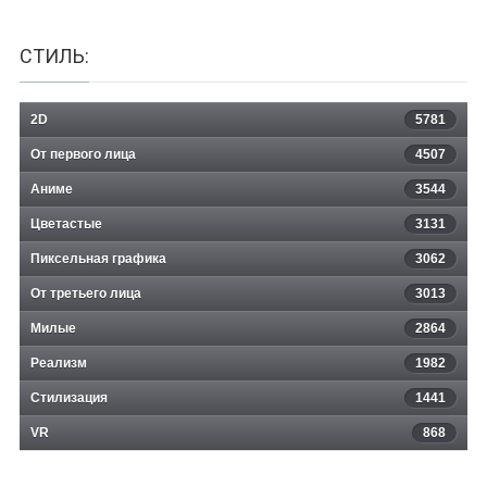
СТИЛЬ:
2D
5781
От первого лица
4507
Аниме
3544
Цветастые
3131
Пиксельная графика
3062
От третьего лица
3013
Милые
2864
Реализм
1982
Стилизация
1441
VR
868