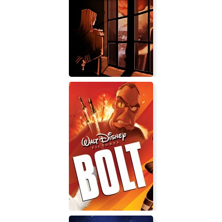
HorrorVale
A House of Many Doors