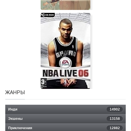
Lethis - Path of Progress
ЖАНРЫ
Инди
14902
Экшены
13158
Приключения
12882