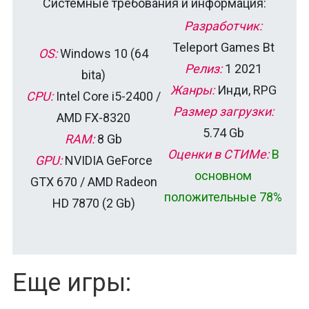
Системные требования и информация:
Разработчик:
Teleport Games Bt
OS:
Windows 10 (64
Релиз:
1 2021
bitа)
Жанры:
Инди, RPG
CPU:
Intel Core i5-2400 /
Размер загрузки:
AMD FX-8320
5.74 Gb
RAM:
8 Gb
Оценки в СТИМе:
В
GPU:
NVIDIA GeForce
основном
GTX 670 / AMD Radeon
положительные 78%
HD 7870 (2 Gb)
Еще игры: