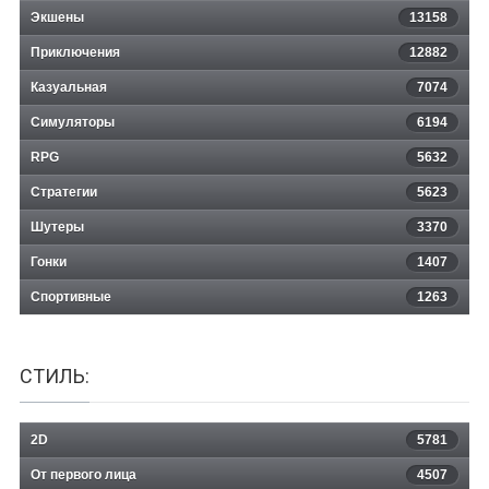
Экшены
13158
Приключения
12882
Казуальная
Control
7074
Симуляторы
6194
RPG
5632
Стратегии
5623
Шутеры
3370
Гонки
1407
Спортивные
1263
СТИЛЬ:
2D
5781
От первого лица
4507