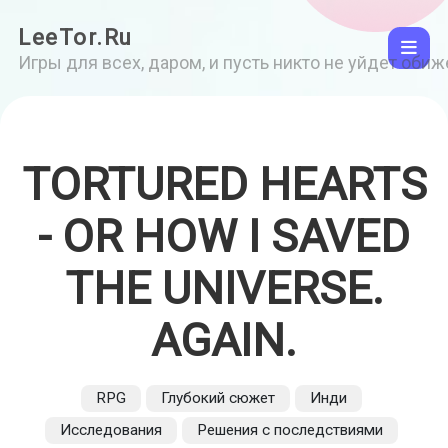
LeeTor.Ru
Игры для всех, даром, и пусть никто не уйдет оби
TORTURED HEARTS
- OR HOW I SAVED
THE UNIVERSE.
AGAIN.
RPG
Глубокий сюжет
Инди
Исследования
Решения с последствиями