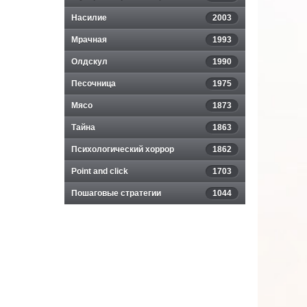
Насилие
2003
Мрачная
1993
Олдскул
1990
Песочница
1975
Мясо
1873
Тайна
1863
Психологический хоррор
1862
Point and click
1703
Пошаговые стратегии
1044