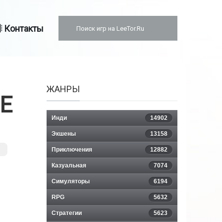
Контакты
ЖАНРЫ
CE
Инди
14902
Экшены
13158
Приключения
12882
Казуальная
7074
Симуляторы
6194
RPG
5632
Стратегии
5623