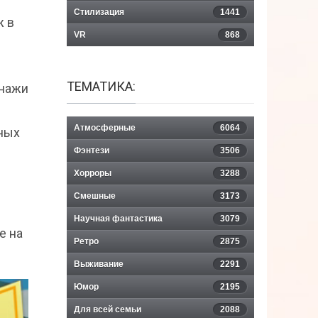
Стилизация
1441
ж в
VR
868
ТЕМАТИКА:
онажи
Атмосферные
6064
тных
Фэнтези
3506
Хорроры
3288
Смешные
3173
Научная фантастика
3079
e на
Ретро
2875
Выживание
2291
Юмор
2195
Для всей семьи
2088