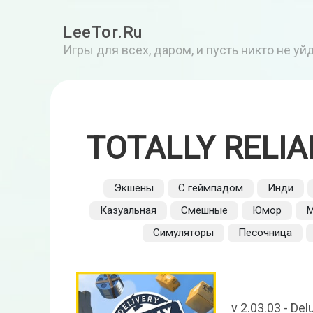
LeeTor.Ru
Игры для всех, даром, и пусть никто не у
TOTALLY RELIA
Экшены
С геймпадом
Инди
Казуальная
Смешные
Юмор
М
Симуляторы
Песочница
v 2.03.03 - De