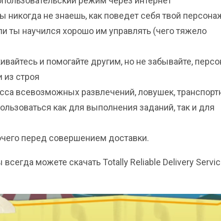
гопользовательский режим через интернет
ы никогда не знаешь, как поведет себя твой персона
и ты научился хорошо им управлять (чего тяжело
кивайтесь и помогайте другим, но не забывайте, перс
и из строя
масса всевозможных развлечений, ловушек, транспор
льзоваться как для выполнения заданий, так и для
очего перед совершением доставки.
 всегда можете скачать Totally Reliable Delivery Servic