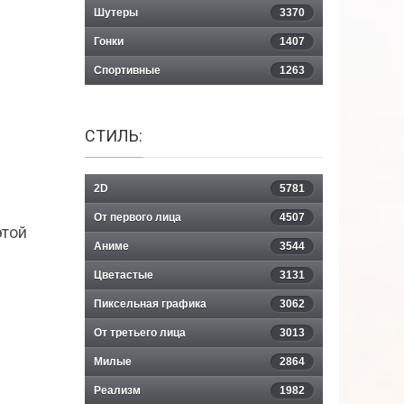
Шутеры
3370
Гонки
1407
Спортивные
1263
СТИЛЬ:
2D
5781
От первого лица
4507
этой
Аниме
3544
Цветастые
3131
Пиксельная графика
3062
От третьего лица
3013
Милые
2864
Реализм
1982