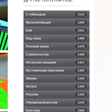
С геймпадом
7233
Мультипликация
1260
Бой
1551
Вид сбоку
1498
Ролевой экшен
1478
Строительство
1448
Несколько концовок
1423
Кастомизация персонажа
1383
Физика
1344
Космос
1340
Рогалик
1325
Упрощённый рогалик
1219
Классика
1584