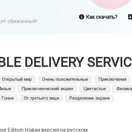
Как скачать?
йдет обиженный!
BLE DELIVERY SERVI
Открытый мир
Очень положительные
Приключения
илые
Приключенческий экшен
Цветастые
Физика
Гонки
От третьего лица
Разделение экрана
luxe Edition Новая версия на русском