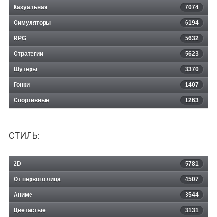
Казуальная
Contract Killers
7074
Симуляторы
6194
RPG
5632
Стратегии
5623
Шутеры
3370
Гонки
1407
Спортивные
1263
СТИЛЬ:
2D
5781
От первого лица
4507
Аниме
3544
Цветастые
3131