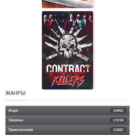
Bujingai: The Forsaken City
ЖАНРЫ
Инди
14902
Экшены
13158
Приключения
12882