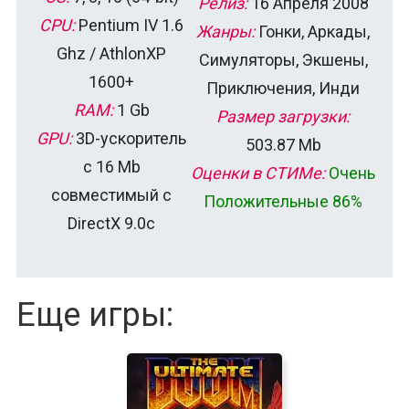
Релиз:
16 Апреля 2008
CPU:
Pentium IV 1.6
Жанры:
Гонки, Аркады,
Ghz / AthlonXP
Симуляторы, Экшены,
1600+
Приключения, Инди
RAM:
1 Gb
Размер загрузки:
GPU:
3D-ускоритель
503.87 Mb
с 16 Mb
Оценки в СТИМе:
Очень
совместимый с
Положительные 86%
DirectX 9.0c
Еще игры: