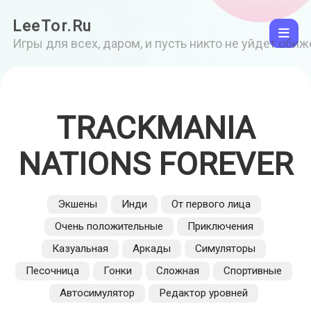
LeeTor.Ru
Игры для всех, даром, и пусть никто не уйдет оби
TRACKMANIA
NATIONS FOREVER
Экшены
Инди
От первого лица
Очень положительные
Приключения
Казуальная
Аркады
Симуляторы
Песочница
Гонки
Сложная
Спортивные
Автосимулятор
Редактор уровней