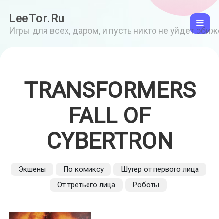
LeeTor.Ru
Игры для всех, даром, и пусть никто не уйдет оби
TRANSFORMERS
FALL OF
CYBERTRON
Экшены
По комиксу
Шутер от первого лица
От третьего лица
Роботы