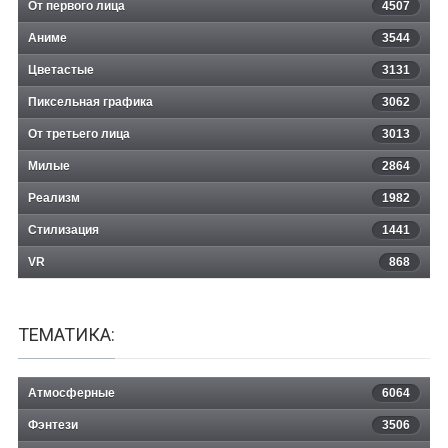
От первого лица
4507
Аниме
3544
Цветастые
3131
Пиксельная графика
3062
От третьего лица
3013
Милые
2864
Реализм
1982
Стилизация
1441
VR
868
ТЕМАТИКА:
Атмосферные
6064
Фэнтези
3506