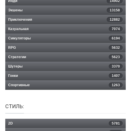
Инди
14902
Экшены
13158
Приключения
12882
Казуальная
Barn Finders
7074
Симуляторы
6194
RPG
5632
Стратегии
5623
Шутеры
3370
Гонки
1407
Спортивные
1263
СТИЛЬ:
2D
5781