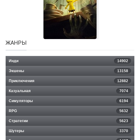
RIPOUT
ЖАНРЫ
Инди
14902
Экшены
13158
Приключения
12882
Казуальная
Little Nightmares
7074
Симуляторы
6194
RPG
5632
Стратегии
5623
Шутеры
3370