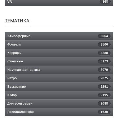
VR
868
ТЕМАТИКА:
Атмосферные
6064
Фэнтези
3506
Хорроры
3288
Смешные
3173
Научная фантастика
3079
Ретро
2875
Выживание
2291
Юмор
2195
Для всей семьи
2088
Расслабляющая
1630