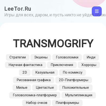
LeeTor.Ru
Игры для всех, даром, и пусть никто не уйдет оби
TRANSMOGRIFY
Стратегии
Экшены
Головоломки
Инди
Научная фантастика
Приключения
Хорроры
2D
Казуальная
По комиксу
Рисованная графика
2D-Платформеры
Милые
Цветастые
Положительные
Головоломка-платформер
Мультипликация
Набор очков
Платформеры