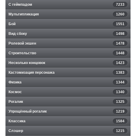
С геймпадом
7233
Мультипликация
1260
Бой
1551
Вид сбоку
1498
Ролевой экшен
1478
Строительство
1448
Несколько концовок
1423
Кастомизация персонажа
1383
Физика
1344
Космос
1340
Рогалик
1325
Упрощённый рогалик
1219
Классика
1584
Слэшер
1215