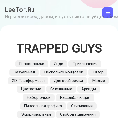
LeeTor.Ru
Игры для всех, даром, и пусть никто не уйдет оби
TRAPPED GUYS
Головоломки
Инди
Приключения
Казуальная
Несколько концовок
Юмор
2D-Платформеры
Для всей семьи
Милые
Цветастые
Смешанные
Аркады
Набор очков
Расслабляющая
Пиксельная графика
Стилизация
Эмоциональная
Свобода движения