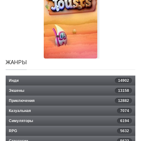
Tasty Shame in Silver Soul!
ЖАНРЫ
Инди
14902
Экшены
13158
Приключения
12882
Казуальная
Alchemic Jousts
7074
Симуляторы
6194
RPG
5632