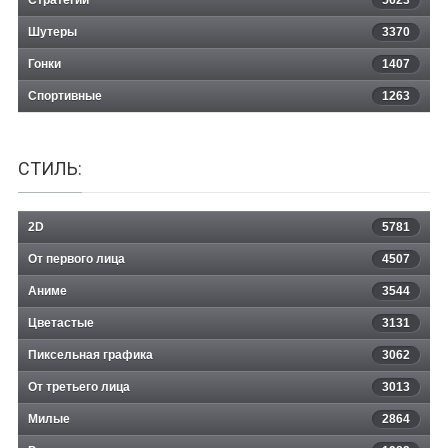
Стратегии
5623
Шутеры
3370
Гонки
1407
Спортивные
1263
СТИЛЬ:
2D
5781
От первого лица
4507
Аниме
3544
Цветастые
3131
Пиксельная графика
3062
От третьего лица
3013
Милые
2864