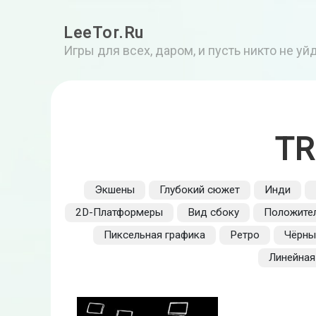
LeeTor.Ru
Игры для всех, даром, и пусть никто не у
TR
Экшены
Глубокий сюжет
Инди
2D-Платформеры
Вид сбоку
Положите
Пиксельная графика
Ретро
Чёрны
Линейная