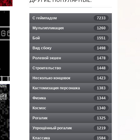
С геймпадом
7233
Мультипликация
1260
Бой
1551
Вид сбоку
1498
Ролевой экшен
1478
Строительство
1448
Несколько концовок
1423
Кастомизация персонажа
1383
Физика
1344
Космос
1340
Рогалик
1325
Упрощённый рогалик
1219
Классика
1584