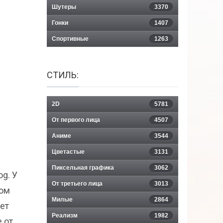
Шутеры
3370
Гонки
1407
Спортивные
1263
СТИЛЬ:
2D
5781
От первого лица
4507
Аниме
3544
Цветастые
3131
Пиксельная графика
3062
g. У
От третьего лица
3013
том
Милые
2864
ет
Реализм
1982
е от