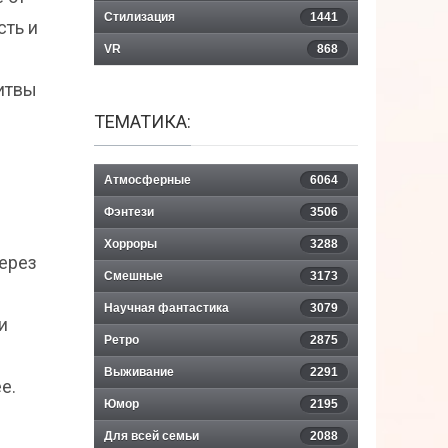
Стилизация
1441
сть и
VR
868
битвы
ТЕМАТИКА:
Атмосферные
6064
Фэнтези
3506
Хорроры
3288
через
Смешные
3173
Научная фантастика
3079
и
Ретро
2875
Выживание
2291
е.
Юмор
2195
Для всей семьи
2088