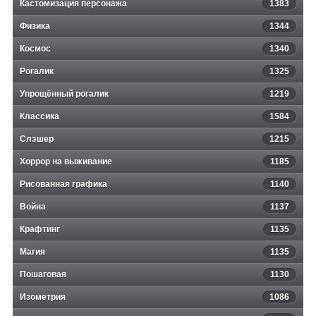
Кастомизация персонажа
1383
Физика
1344
Космос
1340
Рогалик
1325
Упрощённый рогалик
1219
Классика
1584
Слэшер
1215
Хоррор на выживание
1185
Рисованная графика
1140
Война
1137
Крафтинг
1135
Магия
1135
Пошаговая
1130
Изометрия
1086