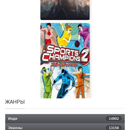
World of Warcraft Shadowlands |
Лицензия
ЖАНРЫ
Инди
14902
Экшены
13158