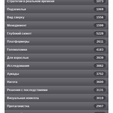
Стратегии в реальном времени
1073
Подземелья
1069
Вид сверху
1556
Менеджмент
1599
Глубокий сюжет
5228
Платформеры
2611
Головоломки
4183
Для взрослых
3939
Исследования
3882
Аркады
3702
Нагота
3600
Решения с последствиями
3131
Визуальная новелла
3019
Протагонистка
2907