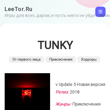
LeeTor.Ru
Игры для всех, даром, и пусть никто не уйдет оби
TUNKY
От первого лица
Приключения
Хорроры
v Update 5 Новая версия
Релиз:
2018
Жанры:
Приключения