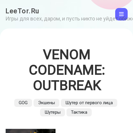
LeeTor.Ru
Игры для всех, даром, и пусть никто не уйдет оби
VENOM
CODENAME:
OUTBREAK
GOG
Экшены
Шутер от первого лица
Шутеры
Тактика