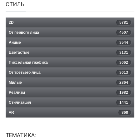
СТИЛЬ:
2D
5781
От первого лица
4507
Аниме
3544
Цветастые
3131
Пиксельная графика
3062
От третьего лица
3013
Милые
2864
Реализм
1982
Стилизация
1441
VR
868
ТЕМАТИКА: