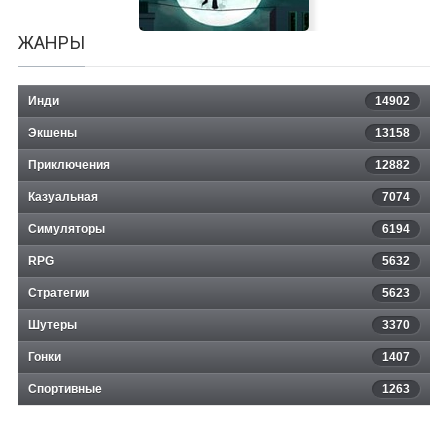
ЖАНРЫ
Инди
14902
Экшены
13158
Приключения
12882
Казуальная
Selma and the Wisp
7074
Симуляторы
6194
RPG
5632
Стратегии
5623
Шутеры
3370
Гонки
1407
Спортивные
1263