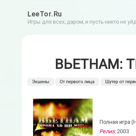
LeeTor.Ru
Игры для всех, даром, и пусть никто не у
ВЬЕТНАМ: 
Экшены
От первого лица
Шутер от перв
Полная игра (
Релиз:
2003