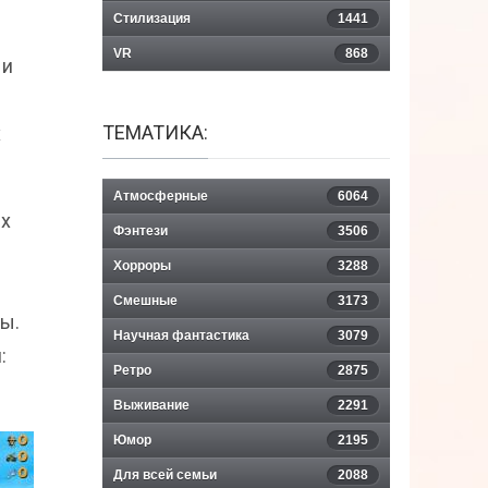
Стилизация
1441
VR
868
 и
ТЕМАТИКА:
х
Атмосферные
6064
ых
Фэнтези
3506
Хорроры
3288
Смешные
3173
ы.
Научная фантастика
3079
:
Ретро
2875
Выживание
2291
Юмор
2195
Для всей семьи
2088