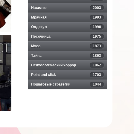
Насилие
2003
Мрачная
1993
Олдскул
1990
Песочница
1975
Мясо
1873
s
Тайна
1863
Психологический хоррор
1862
Point and click
1703
Пошаговые стратегии
1044