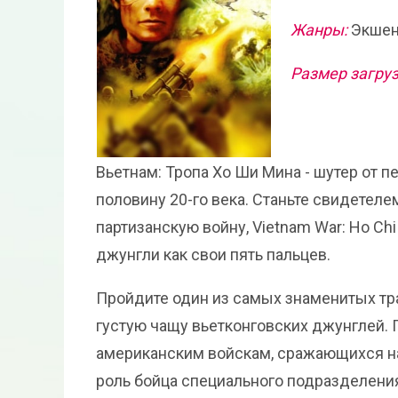
Жанры:
Экшен
Размер загруз
Вьетнам: Тропа Хо Ши Мина - шутер от п
половину 20-го века. Станьте свидетел
партизанскую войну, Vietnam War: Ho Ch
джунгли как свои пять пальцев.
Пройдите один из самых знаменитых тр
густую чащу вьетконговских джунглей. 
американским войскам, сражающихся на
роль бойца специального подразделени