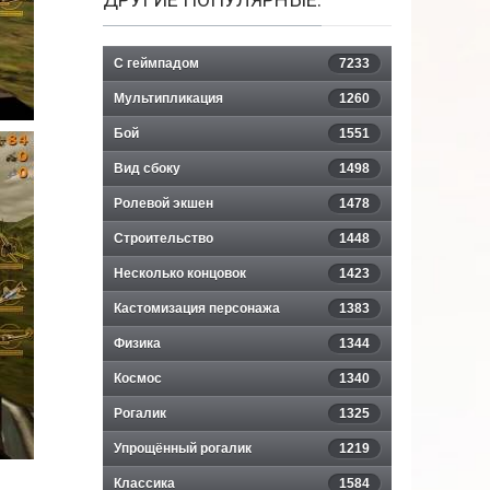
С геймпадом
7233
Мультипликация
1260
Бой
1551
Вид сбоку
1498
Ролевой экшен
1478
Строительство
1448
Несколько концовок
1423
Кастомизация персонажа
1383
Физика
1344
Космос
1340
Рогалик
1325
Упрощённый рогалик
1219
Классика
1584