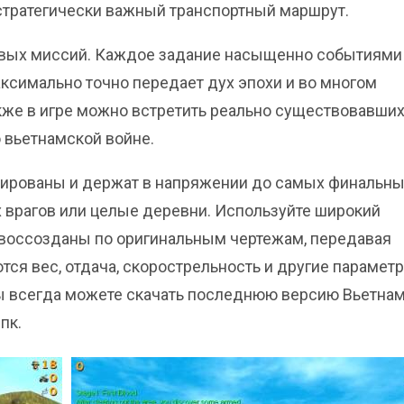
 стратегически важный транспортный маршрут.
евых миссий. Каждое задание насыщенно событиями
ксимально точно передает дух эпохи и во многом
кже в игре можно встретить реально существовавши
 вьетнамской войне.
ированы и держат в напряжении до самых финальн
х врагов или целые деревни. Используйте широкий
воссозданы по оригинальным чертежам, передавая
ся вес, отдача, скорострельность и другие параметр
 вы всегда можете скачать последнюю версию Вьетнам
пк.