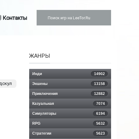
Контакты
ЖАНРЫ
Инди
14902
дскул
Экшены
13158
Приключения
12882
Казуальная
7074
Симуляторы
6194
RPG
5632
Стратегии
5623