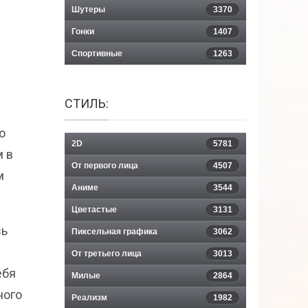
Шутеры
3370
Гонки
1407
Спортивные
1263
СТИЛЬ:
ю
2D
5781
м в
От первого лица
4507
м
Аниме
3544
Цветастые
3131
зь
Пиксельная графика
3062
От третьего лица
3013
ебя
Милые
2864
ного
Реализм
1982