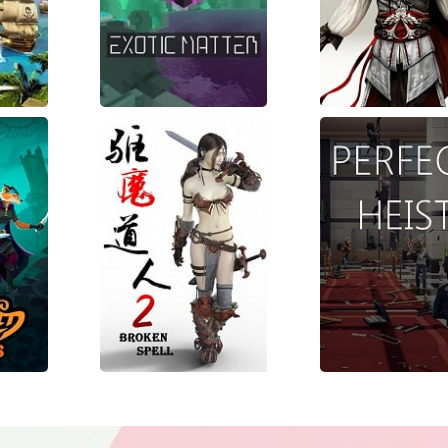
яль
Exotic Matter
Assassin'
Creed 2
Deluxe
Edition