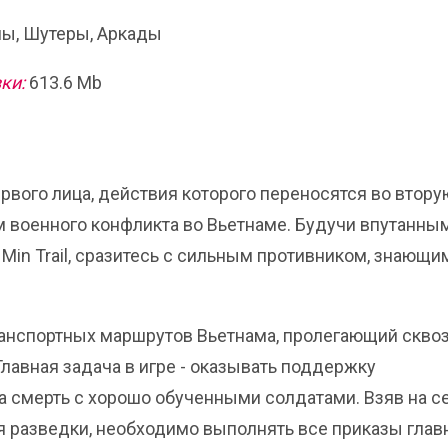
ы, Шутеры, Аркады
ки:
613.6 Mb
ервого лица, действия которого переносятся во втору
ем военного конфликта во Вьетнаме. Будучи впутанны
i Min Trail, сразитесь с сильным противником, знающи
анспортных маршрутов Вьетнама, пролегающий скво
Главная задача в игре - оказывать поддержку
 смерть с хорошо обученными солдатами. Взяв на с
я разведки, необходимо выполнять все приказы глав