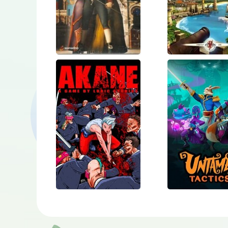
Казанова:
Порт Ро
Все
соблазны
Венеции