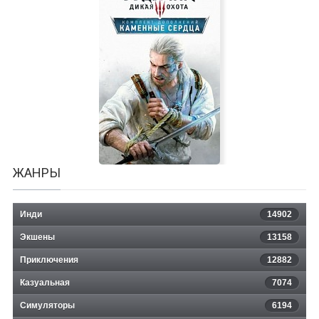
The Testament of Sherlock Holmes
ЖАНРЫ
Инди
14902
Экшены
13158
Ведьмак 3: Дикая Охота
Приключения
12882
Казуальная
Каменные сердца
7074
Симуляторы
6194