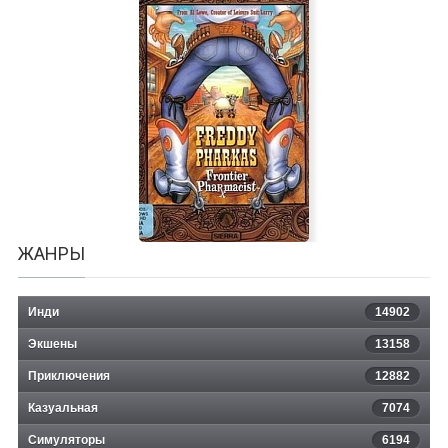
12 HOURS 2
ЖАНРЫ
Инди
14902
Экшены
13158
Приключения
12882
Казуальная
Freddy Pharkas Frontier Pharmacist
7074
Симуляторы
6194