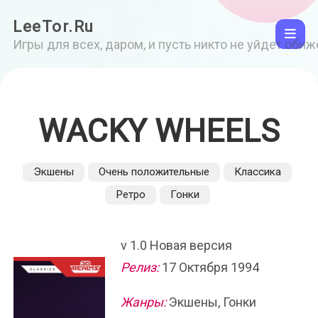
LeeTor.Ru
Игры для всех, даром, и пусть никто не уйдет оби
WACKY WHEELS
Экшены
Очень положительные
Классика
Ретро
Гонки
v 1.0 Новая версия
Релиз:
17 Октября 1994
Жанры:
Экшены, Гонки