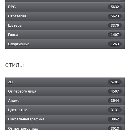
RPG
5632
Стратегии
5623
Шутеры
3370
Гонки
1407
Спортивные
1263
СТИЛЬ:
2D
5781
От первого лица
4507
Аниме
3544
Цветастые
3131
Пиксельная графика
3062
От третьего лица
3013