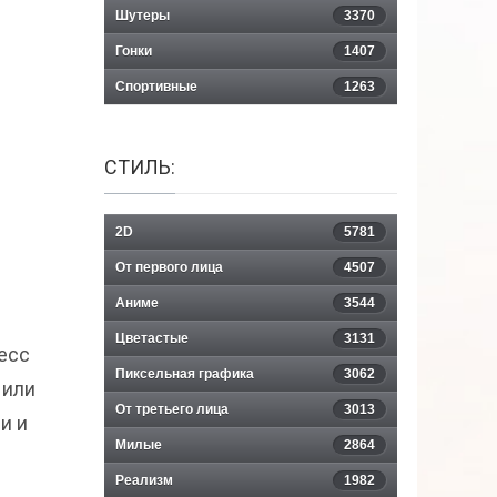
Шутеры
3370
Гонки
1407
Спортивные
1263
СТИЛЬ:
2D
5781
От первого лица
4507
Аниме
3544
Цветастые
3131
цесс
Пиксельная графика
3062
 или
От третьего лица
3013
и и
Милые
2864
Реализм
1982