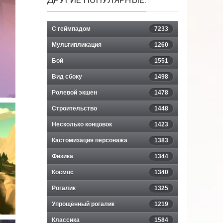
С геймпадом
7233
Мультипликация
1260
Бой
1551
Вид сбоку
1498
Ролевой экшен
1478
Строительство
1448
Несколько концовок
1423
Кастомизация персонажа
1383
Физика
1344
Космос
1340
Рогалик
1325
Упрощённый рогалик
1219
Классика
1584