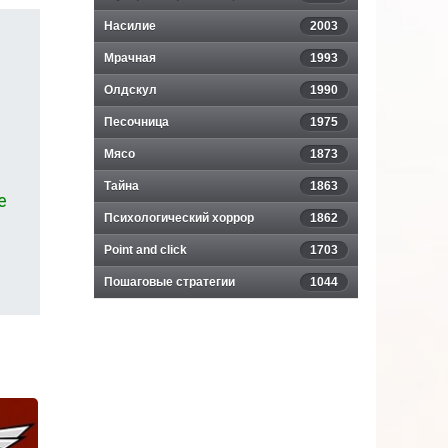
Насилие
2003
Мрачная
1993
Олдскул
1990
Песочница
1975
Мясо
1873
Тайна
1863
е
Психологический хоррор
1862
Point and click
1703
Пошаговые стратегии
1044