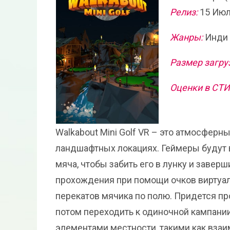
Релиз:
15 Июл
Жанры:
Инди
Размер загру
Оценки в СТ
Walkabout Mini Golf VR – это атмосферн
ландшафтных локациях. Геймеры будут
мяча, чтобы забить его в лунку и завер
прохождения при помощи очков виртуал
перекатов мячика по полю. Придется пр
потом переходить к одиночной кампани
элементами местности, такими как взаи