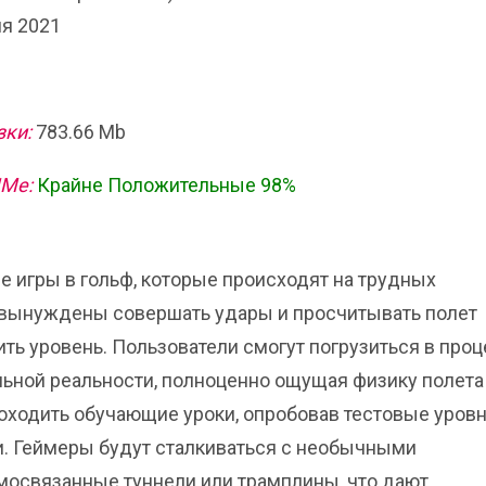
я 2021
зки:
783.66 Mb
ИМе:
Крайне Положительные 98%
ые игры в гольф, которые происходят на трудных
 вынуждены совершать удары и просчитывать полет
шить уровень. Пользователи смогут погрузиться в про
ьной реальности, полноценно ощущая физику полета
оходить обучающие уроки, опробовав тестовые уровн
и. Геймеры будут сталкиваться с необычными
мосвязанные туннели или трамплины, что дают