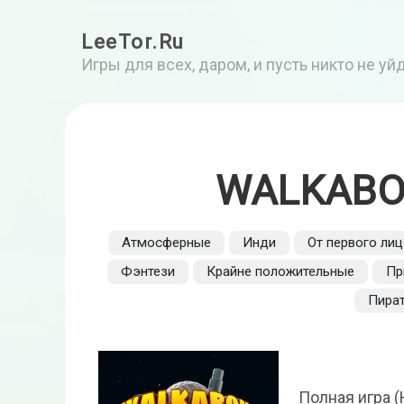
LeeTor.Ru
Игры для всех, даром, и пусть никто не у
WALKABOU
Атмосферные
Инди
От первого лиц
Фэнтези
Крайне положительные
Пр
Пира
Полная игра (