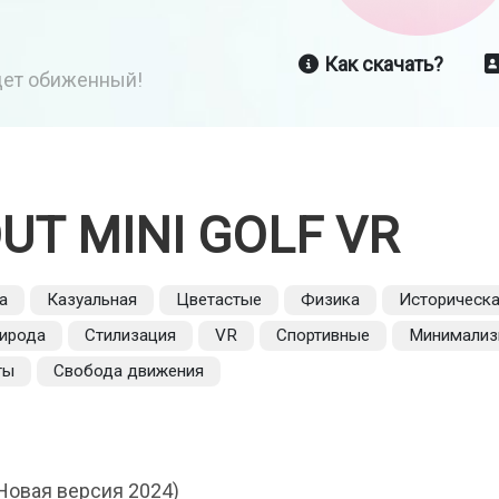
Как скачать?
йдет обиженный!
T MINI GOLF VR
а
Казуальная
Цветастые
Физика
Историческ
ирода
Стилизация
VR
Спортивные
Минимали
ты
Свобода движения
Новая версия 2024)