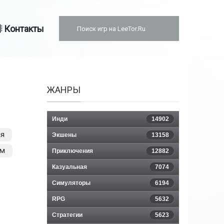
Контакты
ЖАНРЫ
Инди
14902
ая
Экшены
13158
зм
Приключения
12882
Казуальная
7074
Симуляторы
6194
RPG
5632
Стратегии
5623